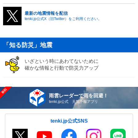
最新の地震情報を配信
tenki.jp公式X（旧Twitter）をご利用ください。
「知る防災」地震
いざという時にあわてないために
確かな情報と行動で防災力アップ
雨雲レーダーで雨を回避！
tenki.jp公式 天気予報アプリ
tenki.jp公式SNS