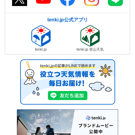
tenki.jp公式アプリ
tenki.jp
tenki.jp 登山天気