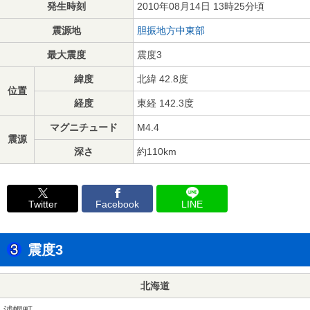
発生時刻
2010年08月14日 13時25分頃
震源地
胆振地方中東部
最大震度
震度3
緯度
北緯 42.8度
位置
経度
東経 142.3度
マグニチュード
M4.4
震源
深さ
約110km
Twitter
Facebook
LINE
震度3
北海道
浦幌町