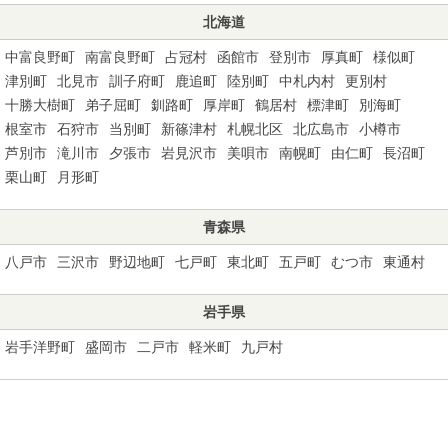
北海道
中富良野町
南富良野町
占冠村
函館市
登別市
厚真町
様似町
津別町
北見市
訓子府町
鹿追町
陸別町
中札内村
更別村
十勝大樹町
弟子屈町
釧路町
厚岸町
鶴居村
標津町
別海町
根室市
石狩市
当別町
新篠津村
札幌北区
北広島市
小樽市
芦別市
滝川市
夕張市
岩見沢市
美唄市
南幌町
由仁町
長沼町
栗山町
月形町
青森県
八戸市
三沢市
野辺地町
七戸町
東北町
五戸町
むつ市
東通村
岩手県
岩手洋野町
盛岡市
二戸市
軽米町
九戸村