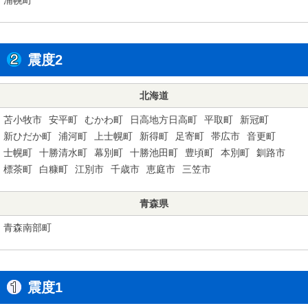
震度2
北海道
苫小牧市
安平町
むかわ町
日高地方日高町
平取町
新冠町
新ひだか町
浦河町
上士幌町
新得町
足寄町
帯広市
音更町
士幌町
十勝清水町
幕別町
十勝池田町
豊頃町
本別町
釧路市
標茶町
白糠町
江別市
千歳市
恵庭市
三笠市
青森県
青森南部町
震度1