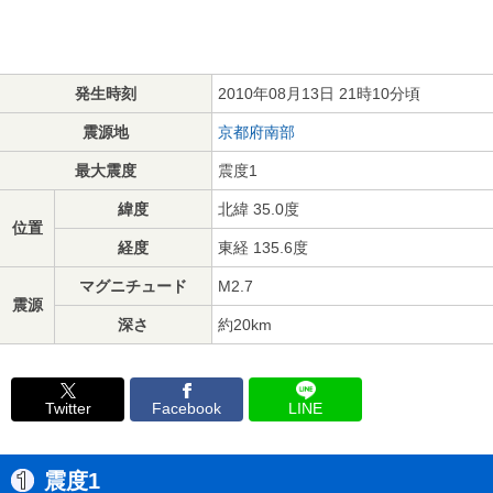
発生時刻
2010年08月13日 21時10分頃
震源地
京都府南部
最大震度
震度1
緯度
北緯 35.0度
位置
経度
東経 135.6度
マグニチュード
M2.7
震源
深さ
約20km
Twitter
Facebook
LINE
震度1