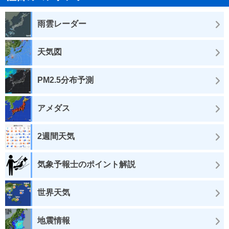
雨雲レーダー
天気図
PM2.5分布予測
アメダス
2週間天気
気象予報士のポイント解説
世界天気
地震情報