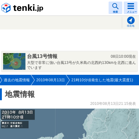
tenki.jp
検索
メニュー
現在地
台風13号情報
08日10:00現在
大型で非常に強い台風13号が久米島の北西約130kmを北西に進ん
でいます
過去の地震情報
2010年08月13日
21時10分頃発生した地震(最大震度1)
地震情報
2010年08月13日21:15発表