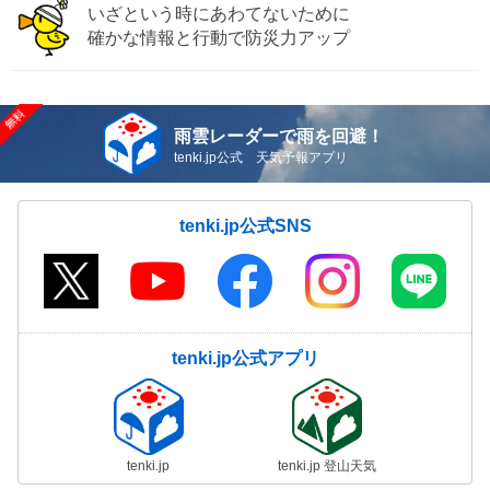
いざという時にあわてないために
確かな情報と行動で防災力アップ
雨雲レーダーで雨を回避！
tenki.jp公式 天気予報アプリ
tenki.jp公式SNS
tenki.jp公式アプリ
tenki.jp
tenki.jp 登山天気