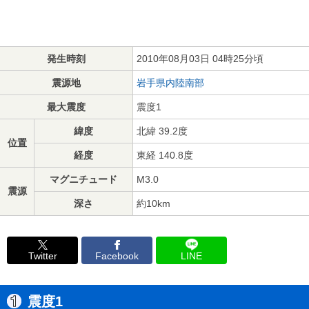
発生時刻
2010年08月03日 04時25分頃
震源地
岩手県内陸南部
最大震度
震度1
緯度
北緯 39.2度
位置
経度
東経 140.8度
マグニチュード
M3.0
震源
深さ
約10km
Twitter
Facebook
LINE
震度1