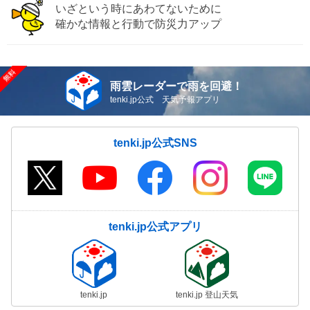
いざという時にあわてないために
確かな情報と行動で防災力アップ
雨雲レーダーで雨を回避！
tenki.jp公式 天気予報アプリ
tenki.jp公式SNS
tenki.jp公式アプリ
tenki.jp
tenki.jp 登山天気