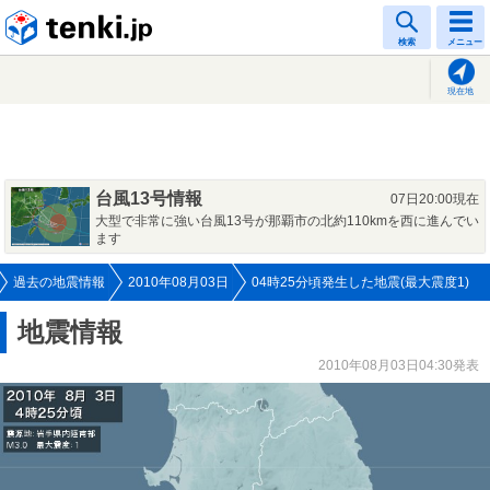
tenki.jp
検索
メニュー
現在地
台風13号情報
07日20:00現在
大型で非常に強い台風13号が那覇市の北約110kmを西に進んでい
ます
過去の地震情報
2010年08月03日
04時25分頃発生した地震(最大震度1)
地震情報
2010年08月03日04:30発表