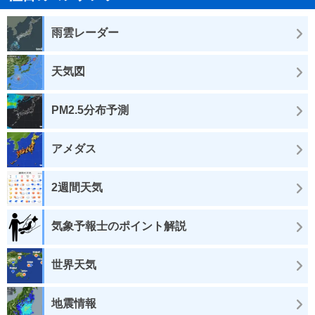
雨雲レーダー
天気図
PM2.5分布予測
アメダス
2週間天気
気象予報士のポイント解説
世界天気
地震情報