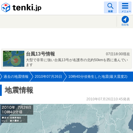
tenki.jp
検索
メニュー
現在地
台風13号情報
07日18:00現在
大型で非常に強い台風13号が名護市の北約50kmを西に進んでい
ます
過去の地震情報
2010年07月26日
10時40分頃発生した地震(最大震度2)
地震情報
2010年07月26日10:45発表