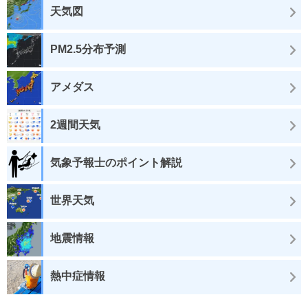
天気図
PM2.5分布予測
アメダス
2週間天気
気象予報士のポイント解説
世界天気
地震情報
熱中症情報