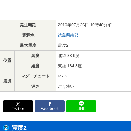
発生時刻
2010年07月26日 10時40分頃
震源地
徳島県南部
最大震度
震度2
緯度
北緯 33.9度
位置
経度
東経 134.3度
マグニチュード
M2.5
震源
深さ
ごく浅い
Twitter
Facebook
LINE
震度2