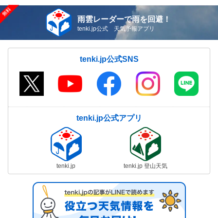
雨雲レーダーで雨を回避！
tenki.jp公式 天気予報アプリ
tenki.jp公式SNS
tenki.jp公式アプリ
tenki.jp
tenki.jp 登山天気