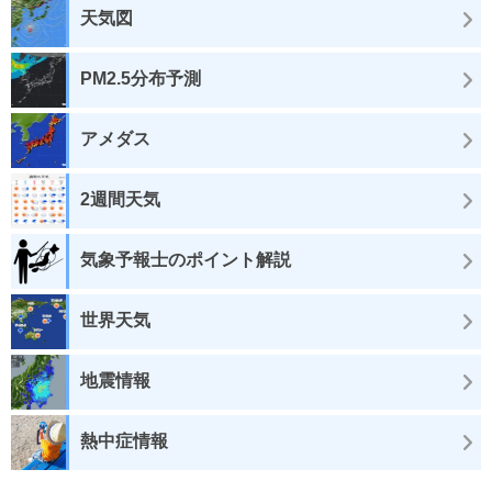
天気図
PM2.5分布予測
アメダス
2週間天気
気象予報士のポイント解説
世界天気
地震情報
熱中症情報