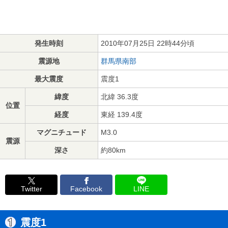
発生時刻
2010年07月25日 22時44分頃
震源地
群馬県南部
最大震度
震度1
緯度
北緯 36.3度
位置
経度
東経 139.4度
マグニチュード
M3.0
震源
深さ
約80km
Twitter
Facebook
LINE
震度1