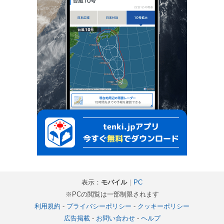
表示：
モバイル
｜
PC
※PCの閲覧は一部制限されます
利用規約
-
プライバシーポリシー
-
クッキーポリシー
広告掲載
-
お問い合わせ
-
ヘルプ