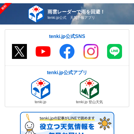
雨雲レーダーで雨を回避！
tenki.jp公式 天気予報アプリ
tenki.jp公式SNS
tenki.jp公式アプリ
tenki.jp
tenki.jp 登山天気