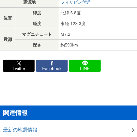
震源地
フィリピン付近
緯度
北緯 6.8度
位置
経度
東経 123.3度
マグニチュード
M7.2
震源
深さ
約590km
Twitter
Facebook
LINE
関連情報
最新の地震情報