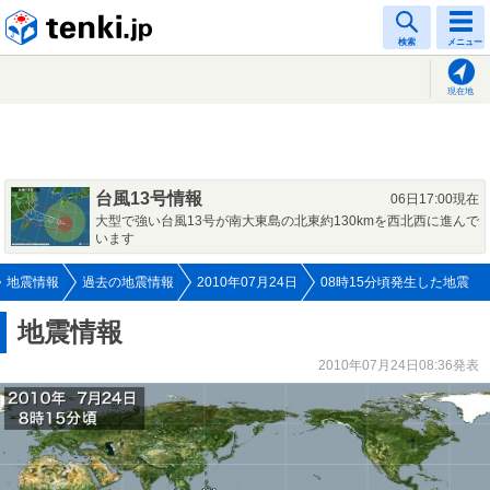
tenki.jp
検索
メニュー
現在地
台風13号情報
06日17:00現在
大型で強い台風13号が南大東島の北東約130kmを西北西に進んで
います
地震情報
過去の地震情報
2010年07月24日
08時15分頃発生した地震
地震情報
2010年07月24日08:36発表