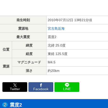
発生時刻
2010年07月12日 13時21分頃
震源地
宮古島近海
最大震度
震度2
緯度
北緯 25.0度
位置
経度
東経 125.5度
マグニチュード
M4.5
震源
深さ
約20km
Twitter
Facebook
LINE
震度2