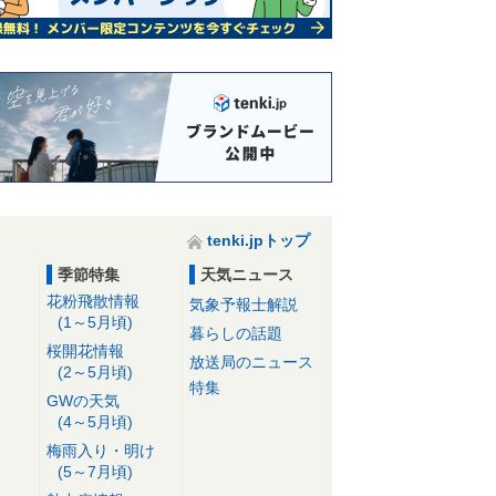
tenki.jpトップ
季節特集
天気ニュース
花粉飛散情報
気象予報士解説
(1～5月頃)
暮らしの話題
桜開花情報
放送局のニュース
(2～5月頃)
特集
GWの天気
(4～5月頃)
梅雨入り・明け
(5～7月頃)