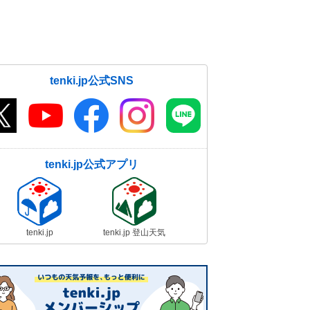
tenki.jp公式SNS
tenki.jp公式アプリ
tenki.jp
tenki.jp 登山天気