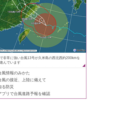
で非常に強い台風13号が久米島の西北西約200kmを
進んでいます
台風情報のみかた
台風の接近、上陸に備えて
知る防災
アプリで台風進路予報を確認