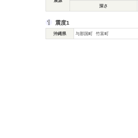
震源
深さ
震度1
沖縄県
与那国町
竹富町