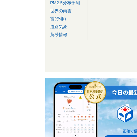
PM2.5分布予測
世界の雨雲
雷(予報)
道路気象
黄砂情報