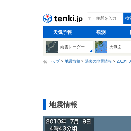
tenki.jp
検
天気予報
観測
雨雲レーダー
天気図
トップ
地震情報
過去の地震情報
2010年
地震情報