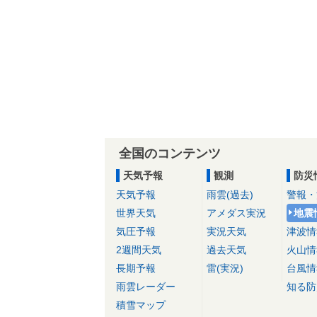
全国のコンテンツ
天気予報
観測
防災
天気予報
雨雲(過去)
警報・
世界天気
アメダス実況
地震
気圧予報
実況天気
津波情
2週間天気
過去天気
火山情
長期予報
雷(実況)
台風情
雨雲レーダー
知る防
積雪マップ