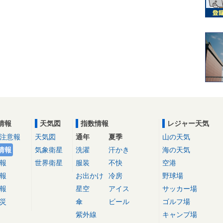
情報
天気図
指数情報
レジャー天気
注意報
天気図
通年
夏季
山の天気
情報
気象衛星
洗濯
汗かき
海の天気
報
世界衛星
服装
不快
空港
報
お出かけ
冷房
野球場
報
星空
アイス
サッカー場
災
傘
ビール
ゴルフ場
紫外線
キャンプ場