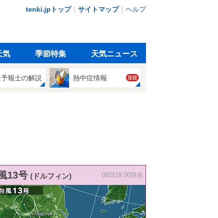
tenki.jpトップ
｜
サイトマップ
｜
ヘルプ
天気
季節特集
天気ニュース
象予報士の解説
熱中症情報
注目
風13号
(ドルフィン)
08日19:00現在