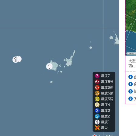
大型
西に