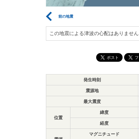
前の地震
この地震による津波の心配はありません
発生時刻
震源地
最大震度
緯度
位置
経度
マグニチュード