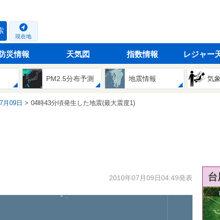
索
現在地
防災情報
天気図
指数情報
レジャー
PM2.5分布予測
地震情報
気
07月09日
04時43分頃発生した地震(最大震度1)
台
2010年07月09日04:49発表