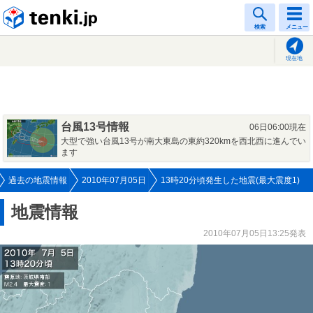
tenki.jp
検索
メニュー
現在地
台風13号情報
06日06:00現在
大型で強い台風13号が南大東島の東約320kmを西北西に進んでい
ます
過去の地震情報
2010年07月05日
13時20分頃発生した地震(最大震度1)
地震情報
2010年07月05日13:25発表