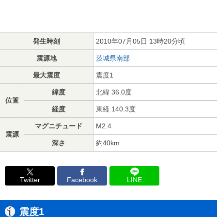
発生時刻
2010年07月05日 13時20分頃
震源地
茨城県南部
最大震度
震度1
緯度
北緯 36.0度
位置
経度
東経 140.3度
マグニチュード
M2.4
震源
深さ
約40km
Twitter
Facebook
LINE
震度1