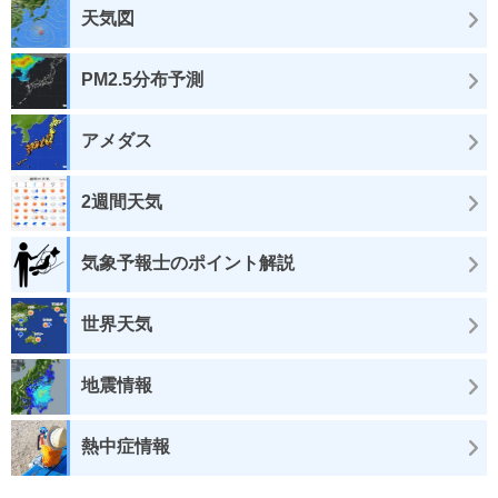
天気図
PM2.5分布予測
アメダス
2週間天気
気象予報士のポイント解説
世界天気
地震情報
熱中症情報