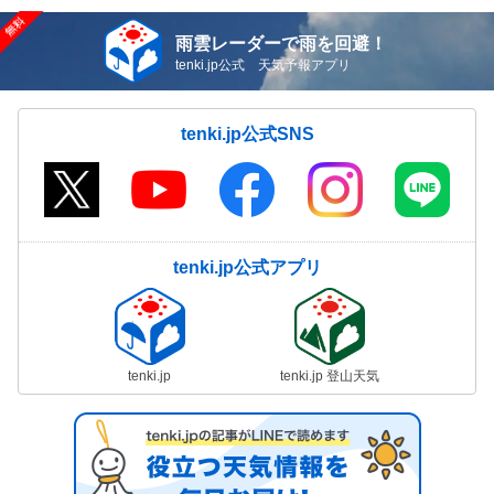
雨雲レーダーで雨を回避！
tenki.jp公式 天気予報アプリ
tenki.jp公式SNS
tenki.jp公式アプリ
tenki.jp
tenki.jp 登山天気