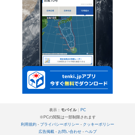
表示：
モバイル
｜
PC
※PCの閲覧は一部制限されます
利用規約
-
プライバシーポリシー
-
クッキーポリシー
広告掲載
-
お問い合わせ
-
ヘルプ