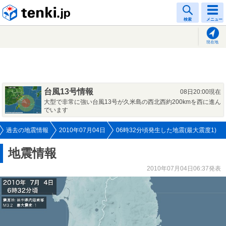
tenki.jp
検索
メニュー
現在地
台風13号情報
08日20:00現在
大型で非常に強い台風13号が久米島の西北西約200kmを西に進ん
でいます
過去の地震情報
2010年07月04日
06時32分頃発生した地震(最大震度1)
地震情報
2010年07月04日06:37発表