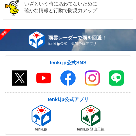
いざという時にあわてないために
確かな情報と行動で防災力アップ
雨雲レーダーで雨を回避！
tenki.jp公式 天気予報アプリ
tenki.jp公式SNS
tenki.jp公式アプリ
tenki.jp
tenki.jp 登山天気