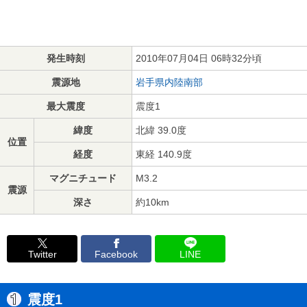
発生時刻
2010年07月04日 06時32分頃
震源地
岩手県内陸南部
最大震度
震度1
緯度
北緯 39.0度
位置
経度
東経 140.9度
マグニチュード
M3.2
震源
深さ
約10km
Twitter
Facebook
LINE
震度1