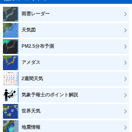
雨雲レーダー
天気図
PM2.5分布予測
アメダス
2週間天気
気象予報士のポイント解説
世界天気
地震情報