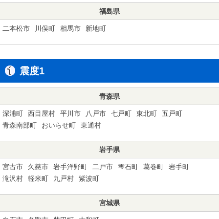
福島県
二本松市
川俣町
相馬市
新地町
震度1
青森県
深浦町
西目屋村
平川市
八戸市
七戸町
東北町
五戸町
青森南部町
おいらせ町
東通村
岩手県
宮古市
久慈市
岩手洋野町
二戸市
雫石町
葛巻町
岩手町
滝沢村
軽米町
九戸村
紫波町
宮城県