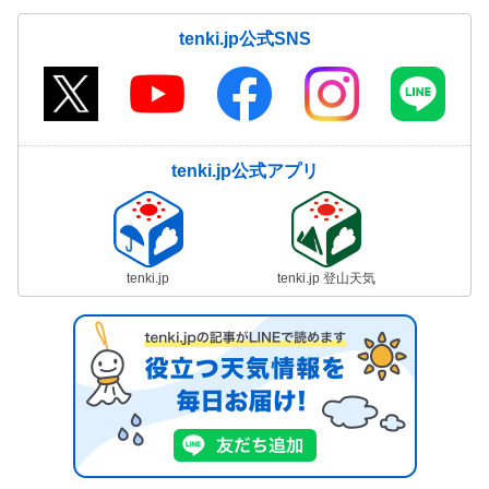
tenki.jp公式SNS
tenki.jp公式アプリ
tenki.jp
tenki.jp 登山天気