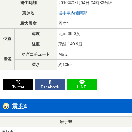
発生時刻
2010年07月04日 04時33分頃
震源地
岩手県内陸南部
最大震度
震度4
緯度
北緯 39.0度
位置
経度
東経 140.9度
マグニチュード
M5.2
震源
深さ
約10km
Twitter
Facebook
LINE
震度4
岩手県
奥州市