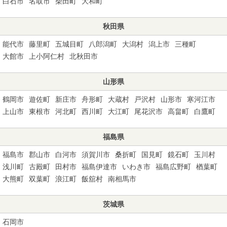
白石市
名取市
柴田町
大和町
秋田県
能代市
藤里町
五城目町
八郎潟町
大潟村
潟上市
三種町
大館市
上小阿仁村
北秋田市
山形県
鶴岡市
遊佐町
新庄市
舟形町
大蔵村
戸沢村
山形市
寒河江市
上山市
東根市
河北町
西川町
大江町
尾花沢市
高畠町
白鷹町
福島県
福島市
郡山市
白河市
須賀川市
桑折町
国見町
鏡石町
玉川村
浅川町
古殿町
田村市
福島伊達市
いわき市
福島広野町
楢葉町
大熊町
双葉町
浪江町
飯舘村
南相馬市
茨城県
石岡市