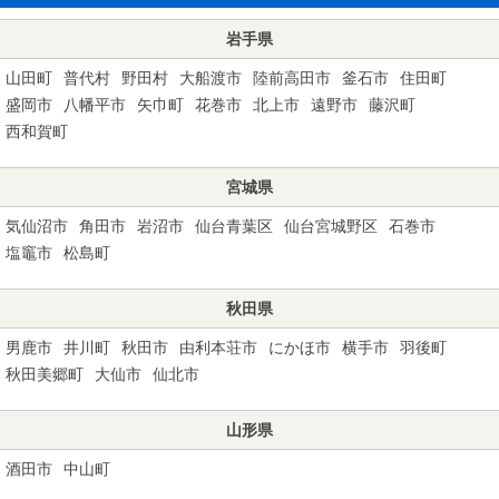
岩手県
山田町
普代村
野田村
大船渡市
陸前高田市
釜石市
住田町
盛岡市
八幡平市
矢巾町
花巻市
北上市
遠野市
藤沢町
西和賀町
宮城県
気仙沼市
角田市
岩沼市
仙台青葉区
仙台宮城野区
石巻市
塩竈市
松島町
秋田県
男鹿市
井川町
秋田市
由利本荘市
にかほ市
横手市
羽後町
秋田美郷町
大仙市
仙北市
山形県
酒田市
中山町