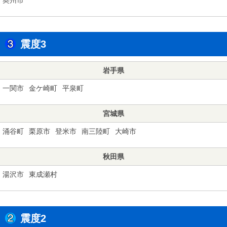
震度3
岩手県
一関市
金ケ崎町
平泉町
宮城県
涌谷町
栗原市
登米市
南三陸町
大崎市
秋田県
湯沢市
東成瀬村
震度2