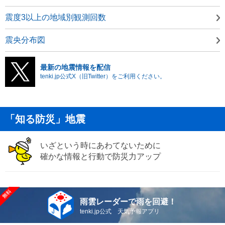
震度3以上の地域別観測回数
震央分布図
最新の地震情報を配信
tenki.jp公式X（旧Twitter）をご利用ください。
「知る防災」地震
いざという時にあわてないために
確かな情報と行動で防災力アップ
雨雲レーダーで雨を回避！
tenki.jp公式 天気予報アプリ