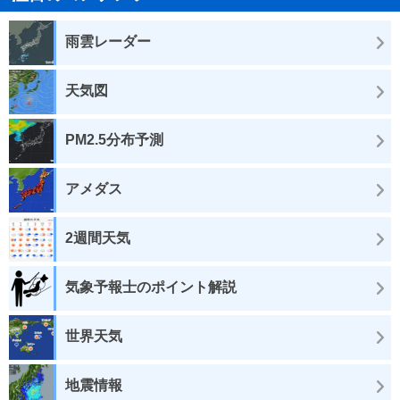
雨雲レーダー
天気図
PM2.5分布予測
アメダス
2週間天気
気象予報士のポイント解説
世界天気
地震情報