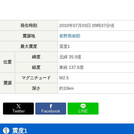
発生時刻
2010年07月03日 09時37分頃
震源地
長野県南部
最大震度
震度1
緯度
北緯 35.9度
位置
経度
東経 137.6度
マグニチュード
M2.5
震源
深さ
約10km
Twitter
Facebook
LINE
震度1