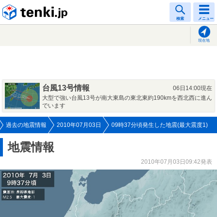
tenki.jp
検索
メニュー
現在地
台風13号情報
06日14:00現在
大型で強い台風13号が南大東島の東北東約190kmを西北西に進ん
でいます
過去の地震情報
2010年07月03日
09時37分頃発生した地震(最大震度1)
地震情報
2010年07月03日09:42発表