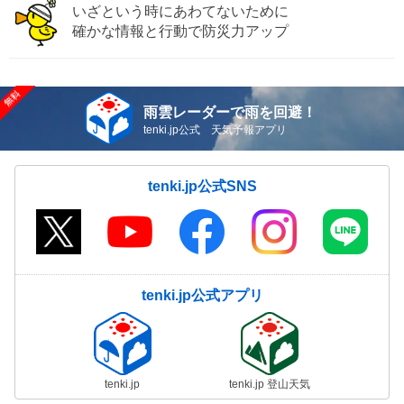
いざという時にあわてないために
確かな情報と行動で防災力アップ
雨雲レーダーで雨を回避！
tenki.jp公式 天気予報アプリ
tenki.jp公式SNS
tenki.jp公式アプリ
tenki.jp
tenki.jp 登山天気