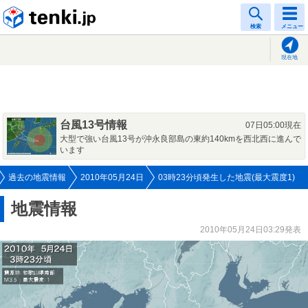
tenki.jp
検索
メニュー
現在地
台風13号情報
07日05:00現在
大型で強い台風13号が沖永良部島の東約140kmを西北西に進んで
います
過去の地震情報
2010年05月24日
03時23分頃発生した地震(最大震度1)
地震情報
2010年05月24日03:29発表