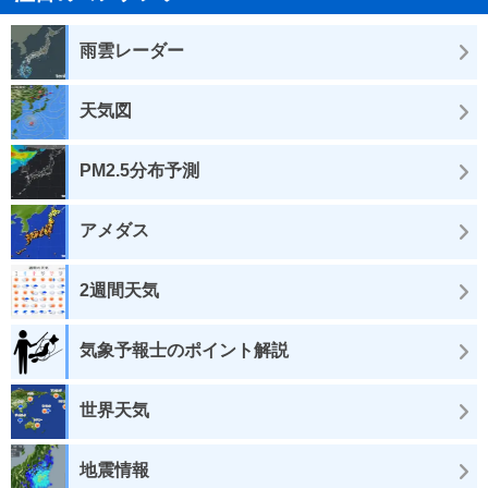
雨雲レーダー
天気図
PM2.5分布予測
アメダス
2週間天気
気象予報士のポイント解説
世界天気
地震情報