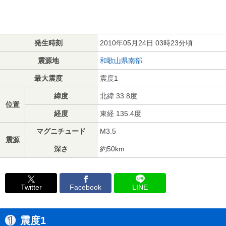
発生時刻
2010年05月24日 03時23分頃
震源地
和歌山県南部
最大震度
震度1
緯度
北緯 33.8度
位置
経度
東経 135.4度
マグニチュード
M3.5
震源
深さ
約50km
Twitter
Facebook
LINE
震度1