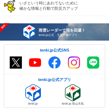
いざという時にあわてないために
確かな情報と行動で防災力アップ
雨雲レーダーで雨を回避！
tenki.jp公式 天気予報アプリ
tenki.jp公式SNS
tenki.jp公式アプリ
tenki.jp
tenki.jp 登山天気