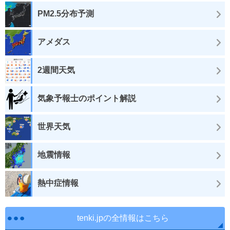
PM2.5分布予測
アメダス
2週間天気
気象予報士のポイント解説
世界天気
地震情報
熱中症情報
tenki.jpの全情報はこちら