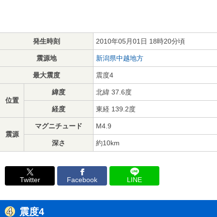
発生時刻
2010年05月01日 18時20分頃
震源地
新潟県中越地方
最大震度
震度4
緯度
北緯 37.6度
位置
経度
東経 139.2度
マグニチュード
M4.9
震源
深さ
約10km
Twitter
Facebook
LINE
震度4