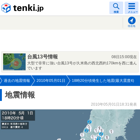
tenki.jp
検索
メニュー
現在地
台風13号情報
08日15:00現在
大型で非常に強い台風13号が久米島の西北西約170kmを西に進ん
でいます
過去の地震情報
2010年05月01日
18時20分頃発生した地震(最大震度4)
地震情報
2010年05月01日18:31発表