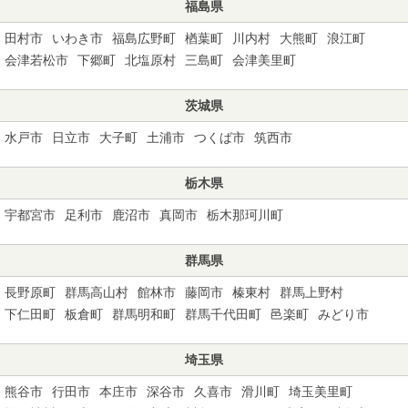
福島県
田村市
いわき市
福島広野町
楢葉町
川内村
大熊町
浪江町
会津若松市
下郷町
北塩原村
三島町
会津美里町
茨城県
水戸市
日立市
大子町
土浦市
つくば市
筑西市
栃木県
宇都宮市
足利市
鹿沼市
真岡市
栃木那珂川町
群馬県
長野原町
群馬高山村
館林市
藤岡市
榛東村
群馬上野村
下仁田町
板倉町
群馬明和町
群馬千代田町
邑楽町
みどり市
埼玉県
熊谷市
行田市
本庄市
深谷市
久喜市
滑川町
埼玉美里町