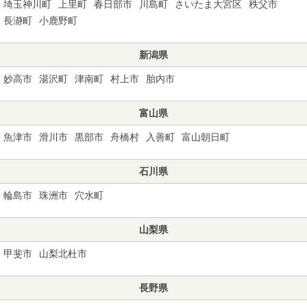
埼玉神川町
上里町
春日部市
川島町
さいたま大宮区
秩父市
長瀞町
小鹿野町
新潟県
妙高市
湯沢町
津南町
村上市
胎内市
富山県
魚津市
滑川市
黒部市
舟橋村
入善町
富山朝日町
石川県
輪島市
珠洲市
穴水町
山梨県
甲斐市
山梨北杜市
長野県