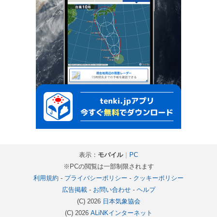
表示：
モバイル
｜
PC
※PCの閲覧は一部制限されます
利用規約
-
プライバシーポリシー
-
クッキーポリシー
広告掲載
-
お問い合わせ
-
ヘルプ
(C) 2026
日本気象協会
(C) 2026
ALiNKインターネット