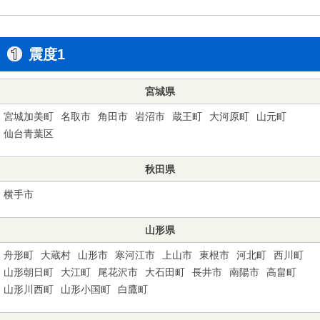
震度1
宮城県
宮城加美町
名取市
角田市
岩沼市
蔵王町
大河原町
山元町
仙台青葉区
秋田県
横手市
山形県
舟形町
大蔵村
山形市
寒河江市
上山市
東根市
河北町
西川町
山形朝日町
大江町
尾花沢市
大石田町
長井市
南陽市
高畠町
山形川西町
山形小国町
白鷹町