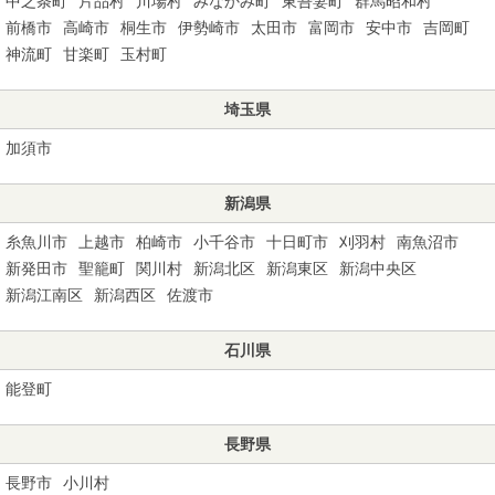
中之条町
片品村
川場村
みなかみ町
東吾妻町
群馬昭和村
前橋市
高崎市
桐生市
伊勢崎市
太田市
富岡市
安中市
吉岡町
神流町
甘楽町
玉村町
埼玉県
加須市
新潟県
糸魚川市
上越市
柏崎市
小千谷市
十日町市
刈羽村
南魚沼市
新発田市
聖籠町
関川村
新潟北区
新潟東区
新潟中央区
新潟江南区
新潟西区
佐渡市
石川県
能登町
長野県
長野市
小川村