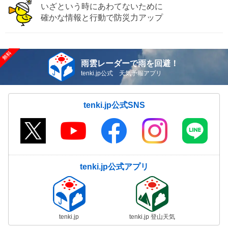
いざという時にあわてないために
確かな情報と行動で防災力アップ
雨雲レーダーで雨を回避！
tenki.jp公式 天気予報アプリ
tenki.jp公式SNS
tenki.jp公式アプリ
tenki.jp
tenki.jp 登山天気