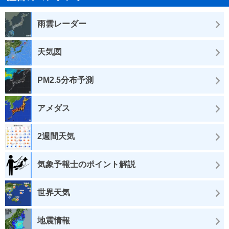
雨雲レーダー
天気図
PM2.5分布予測
アメダス
2週間天気
気象予報士のポイント解説
世界天気
地震情報