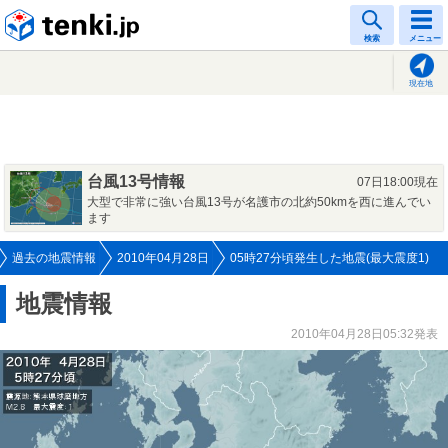
tenki.jp
検索
メニュー
現在地
台風13号情報
07日18:00現在
大型で非常に強い台風13号が名護市の北約50kmを西に進んでい
ます
過去の地震情報
2010年04月28日
05時27分頃発生した地震(最大震度1)
地震情報
2010年04月28日05:32発表