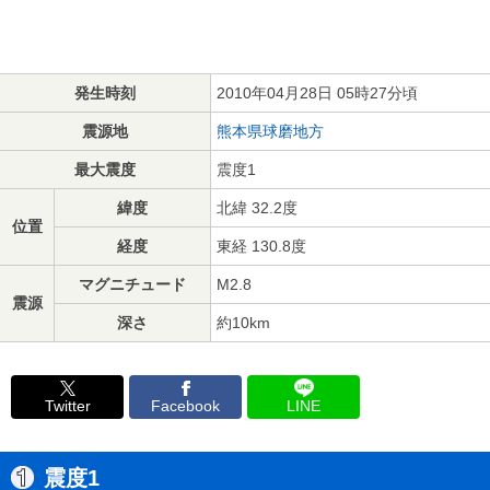
発生時刻
2010年04月28日 05時27分頃
震源地
熊本県球磨地方
最大震度
震度1
緯度
北緯 32.2度
位置
経度
東経 130.8度
マグニチュード
M2.8
震源
深さ
約10km
Twitter
Facebook
LINE
震度1