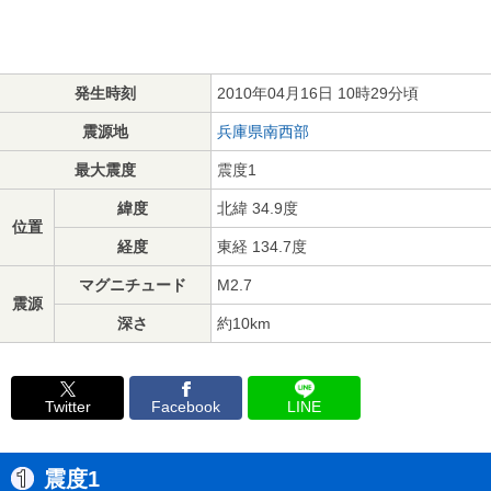
発生時刻
2010年04月16日 10時29分頃
震源地
兵庫県南西部
最大震度
震度1
緯度
北緯 34.9度
位置
経度
東経 134.7度
マグニチュード
M2.7
震源
深さ
約10km
Twitter
Facebook
LINE
震度1