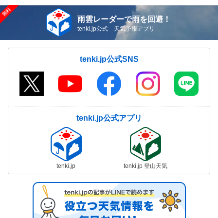
雨雲レーダーで雨を回避！
tenki.jp公式 天気予報アプリ
tenki.jp公式SNS
tenki.jp公式アプリ
tenki.jp
tenki.jp 登山天気