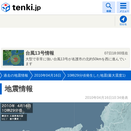
tenki.jp
検索
メニュー
現在地
台風13号情報
07日18:00現在
大型で非常に強い台風13号が名護市の北約50kmを西に進んでい
ます
過去の地震情報
2010年04月16日
10時29分頃発生した地震(最大震度1)
地震情報
2010年04月16日10:34発表