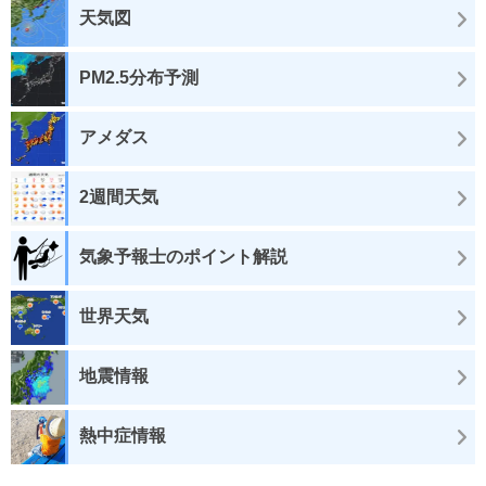
天気図
PM2.5分布予測
アメダス
2週間天気
気象予報士のポイント解説
世界天気
地震情報
熱中症情報