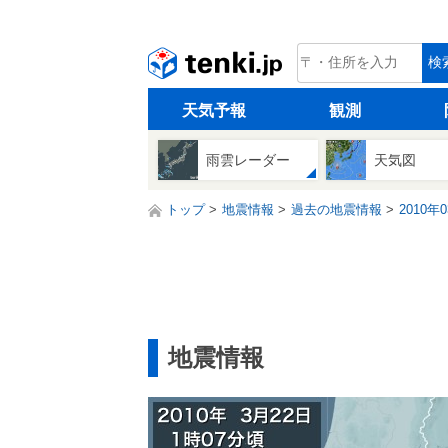
tenki.jp
検
天気予報
観測
雨雲レーダー
天気図
トップ
地震情報
過去の地震情報
2010年
地震情報