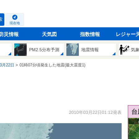
索
現在地
防災情報
天気図
指数情報
レジャー
PM2.5分布予測
地震情報
気
03月22日
01時07分頃発生した地震(最大震度1)
台
2010年03月22日01:12発表