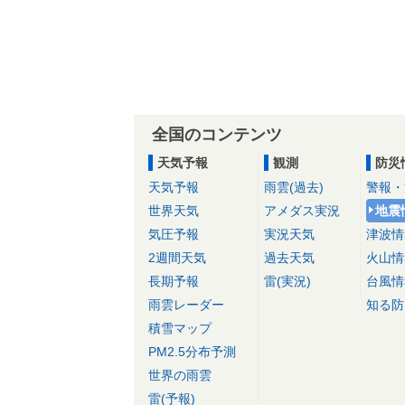
全国のコンテンツ
天気予報
観測
防災
天気予報
雨雲(過去)
警報・
世界天気
アメダス実況
地震
気圧予報
実況天気
津波情
2週間天気
過去天気
火山情
長期予報
雷(実況)
台風情
雨雲レーダー
知る防
積雪マップ
PM2.5分布予測
世界の雨雲
雷(予報)