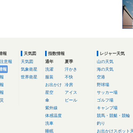
情報
天気図
指数情報
レジャー天気
注意報
天気図
通年
夏季
山の天気
情報
気象衛星
洗濯
汗かき
海の天気
報
世界衛星
服装
不快
空港
報
お出かけ
冷房
野球場
報
星空
アイス
サッカー場
災
傘
ビール
ゴルフ場
紫外線
キャンプ場
体感温度
競馬・競艇・競輪
洗車
釣り
睡眠
お出かけスポット