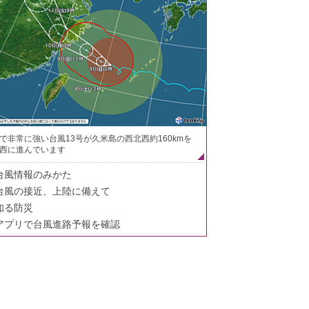
で非常に強い台風13号が久米島の西北西約160kmを
西に進んでいます
台風情報のみかた
台風の接近、上陸に備えて
知る防災
アプリで台風進路予報を確認