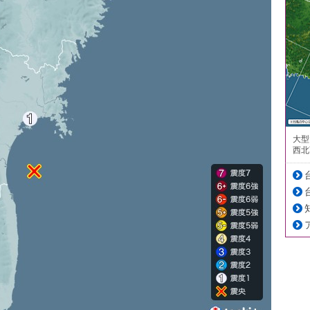
大型
西北