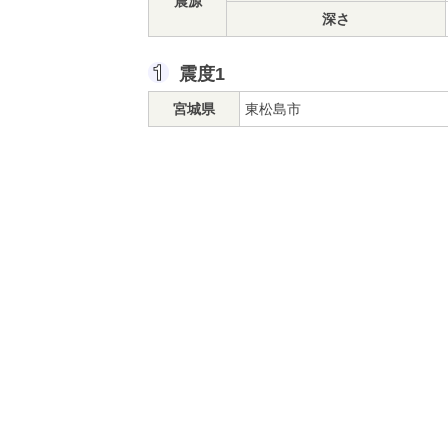
震源
深さ
震度1
宮城県
東松島市