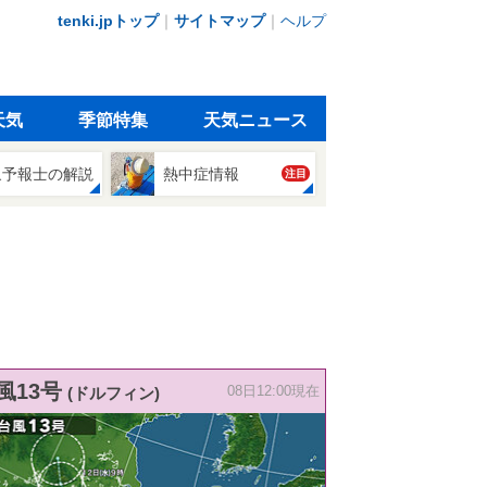
tenki.jpトップ
｜
サイトマップ
｜
ヘルプ
天気
季節特集
天気ニュース
象予報士の解説
熱中症情報
注目
風13号
(ドルフィン)
08日12:00現在