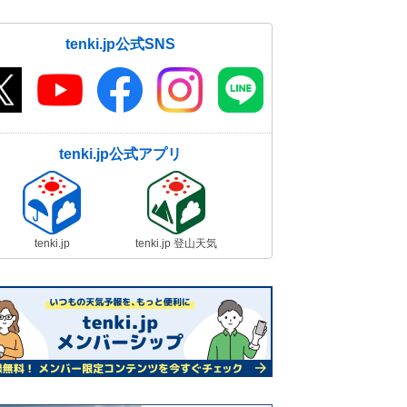
tenki.jp公式SNS
tenki.jp公式アプリ
tenki.jp
tenki.jp 登山天気