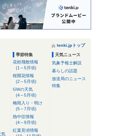
tenki.jpトップ
季節特集
天気ニュース
花粉飛散情報
気象予報士解説
(1～5月頃)
暮らしの話題
桜開花情報
放送局のニュース
(2～5月頃)
特集
GWの天気
(4～5月頃)
梅雨入り・明け
(5～7月頃)
熱中症情報
(4～9月頃)
紅葉見頃情報
天気
(10～11月頃)