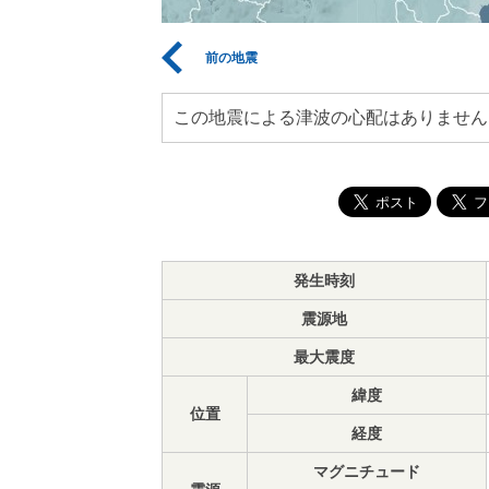
前の地震
この地震による津波の心配はありません
発生時刻
震源地
最大震度
緯度
位置
経度
マグニチュード