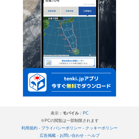
表示：
モバイル
｜
PC
※PCの閲覧は一部制限されます
利用規約
-
プライバシーポリシー
-
クッキーポリシー
広告掲載
-
お問い合わせ
-
ヘルプ