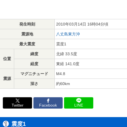
発生時刻
2010年03月14日 16時04分頃
震源地
八丈島東方沖
最大震度
震度1
緯度
北緯 33.5度
位置
経度
東経 141.0度
マグニチュード
M4.8
震源
深さ
約60km
Twitter
Facebook
LINE
震度1