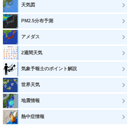
天気図
PM2.5分布予測
アメダス
2週間天気
気象予報士のポイント解説
世界天気
地震情報
熱中症情報