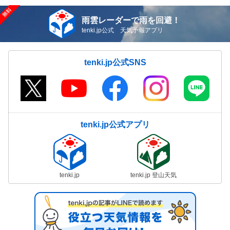
雨雲レーダーで雨を回避！
tenki.jp公式 天気予報アプリ
tenki.jp公式SNS
tenki.jp公式アプリ
tenki.jp
tenki.jp 登山天気