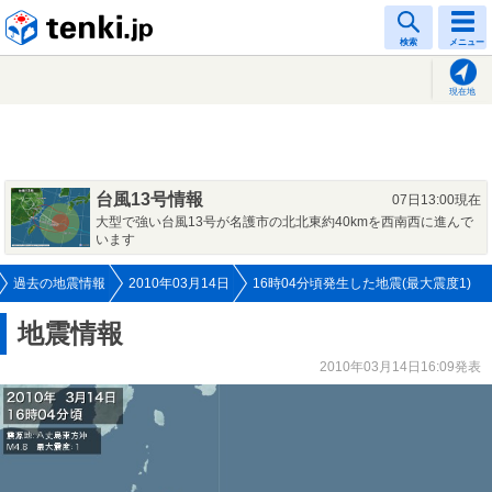
tenki.jp
検索
メニュー
現在地
台風13号情報
07日13:00現在
大型で強い台風13号が名護市の北北東約40kmを西南西に進んで
います
過去の地震情報
2010年03月14日
16時04分頃発生した地震(最大震度1)
地震情報
2010年03月14日16:09発表