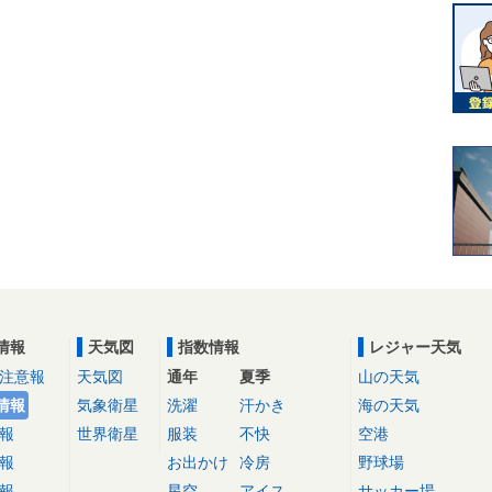
情報
天気図
指数情報
レジャー天気
注意報
天気図
通年
夏季
山の天気
情報
気象衛星
洗濯
汗かき
海の天気
報
世界衛星
服装
不快
空港
報
お出かけ
冷房
野球場
報
星空
アイス
サッカー場