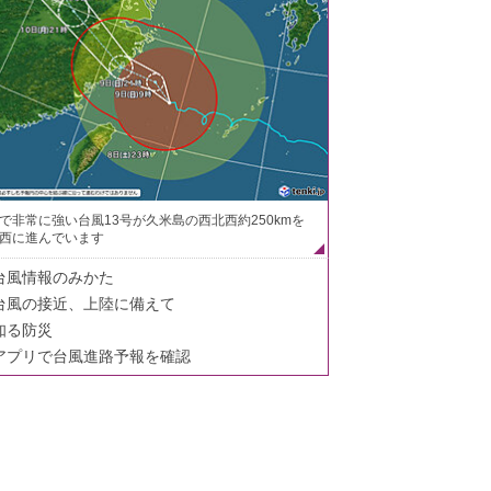
で非常に強い台風13号が久米島の西北西約250kmを
西に進んでいます
台風情報のみかた
台風の接近、上陸に備えて
知る防災
アプリで台風進路予報を確認