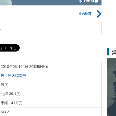
次の地震
。
2010年03月04日 20時58分頃
岩手県内陸南部
震度1
北緯 39.1度
東経 141.0度
M3.2