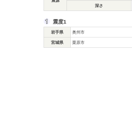
震源
深さ
震度1
岩手県
奥州市
宮城県
栗原市