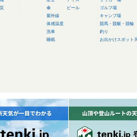
災
傘
ビール
ゴルフ場
紫外線
キャンプ場
体感温度
競馬・競艇・競輪
洗車
釣り
睡眠
お出かけスポット