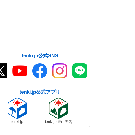
tenki.jp公式SNS
tenki.jp公式アプリ
tenki.jp
tenki.jp 登山天気