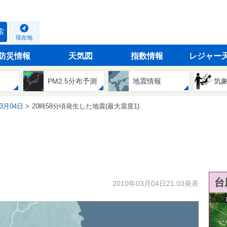
索
現在地
防災情報
天気図
指数情報
レジャー
PM2.5分布予測
地震情報
気
03月04日
20時58分頃発生した地震(最大震度1)
台
2010年03月04日21:03発表