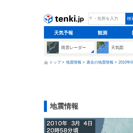
tenki.jp
検
天気予報
観測
雨雲レーダー
天気図
トップ
地震情報
過去の地震情報
2010年
地震情報