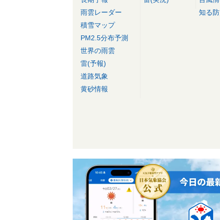
雨雲レーダー
知る防
積雪マップ
PM2.5分布予測
世界の雨雲
雷(予報)
道路気象
黄砂情報