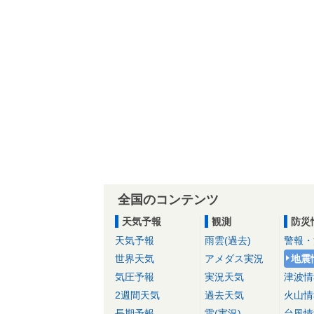
全国のコンテンツ
天気予報
観測
防災
天気予報
雨雲(過去)
警報・
世界天気
アメダス実況
地震
気圧予報
実況天気
津波情
2週間天気
過去天気
火山情
長期予報
雷(実況)
台風情