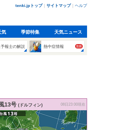
tenki.jpトップ
｜
サイトマップ
｜
ヘルプ
天気
季節特集
天気ニュース
象予報士の解説
熱中症情報
注目
風13号
(ドルフィン)
08日23:00現在