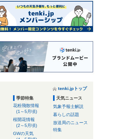
tenki.jpトップ
季節特集
天気ニュース
花粉飛散情報
気象予報士解説
(1～5月頃)
暮らしの話題
桜開花情報
放送局のニュース
(2～5月頃)
特集
GWの天気