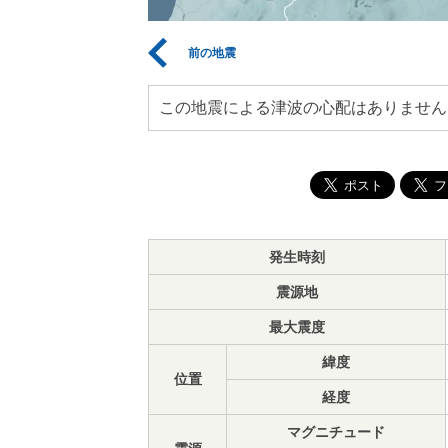
前の地震
この地震による津波の心配はありません
発生時刻
震源地
最大震度
緯度
位置
経度
マグニチュード