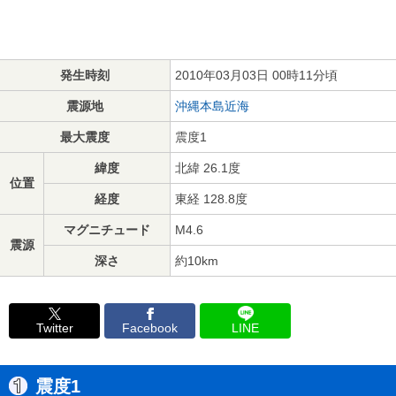
発生時刻
2010年03月03日 00時11分頃
震源地
沖縄本島近海
最大震度
震度1
緯度
北緯 26.1度
位置
経度
東経 128.8度
マグニチュード
M4.6
震源
深さ
約10km
Twitter
Facebook
LINE
震度1