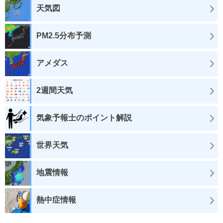
天気図
PM2.5分布予測
アメダス
2週間天気
気象予報士のポイント解説
世界天気
地震情報
熱中症情報