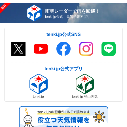
雨雲レーダーで雨を回避！
tenki.jp公式 天気予報アプリ
tenki.jp公式SNS
tenki.jp公式アプリ
tenki.jp
tenki.jp 登山天気