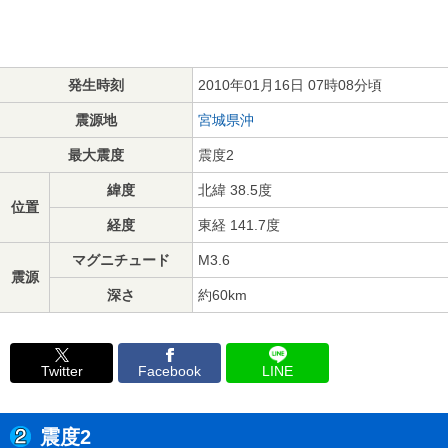
発生時刻
2010年01月16日 07時08分頃
震源地
宮城県沖
最大震度
震度2
緯度
北緯 38.5度
位置
経度
東経 141.7度
マグニチュード
M3.6
震源
深さ
約60km
Twitter
Facebook
LINE
震度2