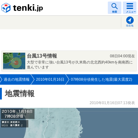
tenki.jp
検索
メニュー
現在地
台風13号情報
08日04:00現在
大型で非常に強い台風13号が久米島の北北西約40kmを南南西に
進んでいます
過去の地震情報
2010年01月16日
07時08分頃発生した地震(最大震度2)
地震情報
2010年01月16日07:13発表