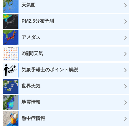
天気図
PM2.5分布予測
アメダス
2週間天気
気象予報士のポイント解説
世界天気
地震情報
熱中症情報