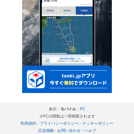
表示：
モバイル
｜
PC
※PCの閲覧は一部制限されます
利用規約
-
プライバシーポリシー
-
クッキーポリシー
広告掲載
-
お問い合わせ
-
ヘルプ