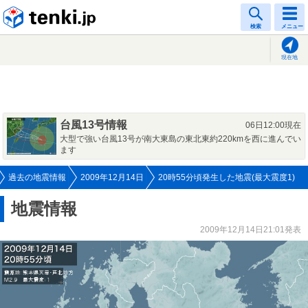
tenki.jp
検索
メニュー
現在地
台風13号情報
06日12:00現在
大型で強い台風13号が南大東島の東北東約220kmを西に進んでい
ます
過去の地震情報
2009年12月14日
20時55分頃発生した地震(最大震度1)
地震情報
2009年12月14日21:01発表