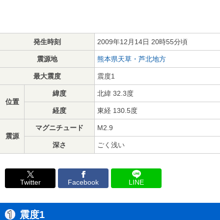
発生時刻
2009年12月14日 20時55分頃
震源地
熊本県天草・芦北地方
最大震度
震度1
緯度
北緯 32.3度
位置
経度
東経 130.5度
マグニチュード
M2.9
震源
深さ
ごく浅い
Twitter
Facebook
LINE
震度1