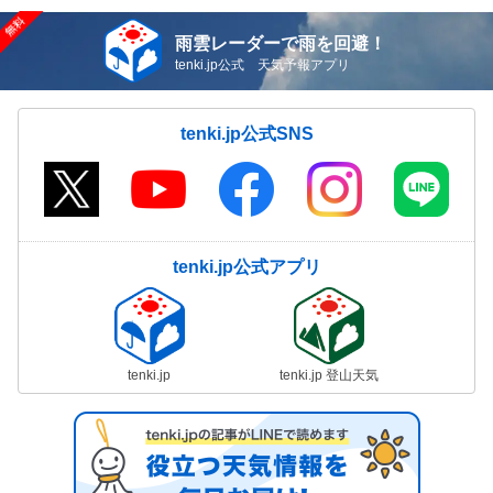
雨雲レーダーで雨を回避！
tenki.jp公式 天気予報アプリ
tenki.jp公式SNS
tenki.jp公式アプリ
tenki.jp
tenki.jp 登山天気