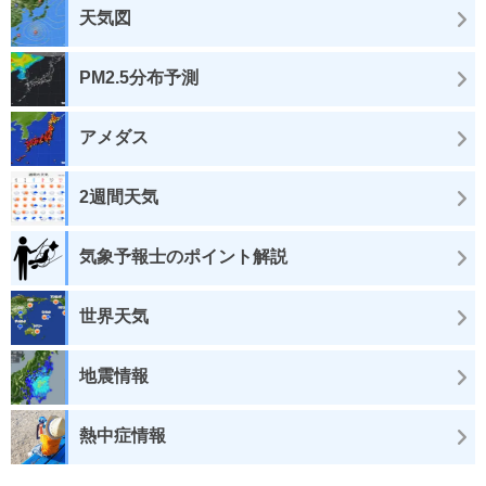
天気図
PM2.5分布予測
アメダス
2週間天気
気象予報士のポイント解説
世界天気
地震情報
熱中症情報