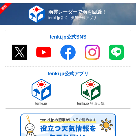
雨雲レーダーで雨を回避！
tenki.jp公式 天気予報アプリ
tenki.jp公式SNS
tenki.jp公式アプリ
tenki.jp
tenki.jp 登山天気