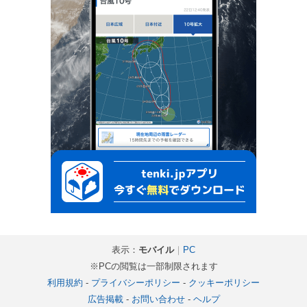
表示：
モバイル
｜
PC
※PCの閲覧は一部制限されます
利用規約
-
プライバシーポリシー
-
クッキーポリシー
広告掲載
-
お問い合わせ
-
ヘルプ