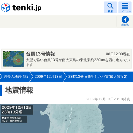
tenki.jp
検索
メニュー
現在地
台風13号情報
06日12:00現在
大型で強い台風13号が南大東島の東北東約220kmを西に進んでい
ます
過去の地震情報
2009年12月13日
23時13分頃発生した地震(最大震度2)
地震情報
2009年12月13日23:18発表