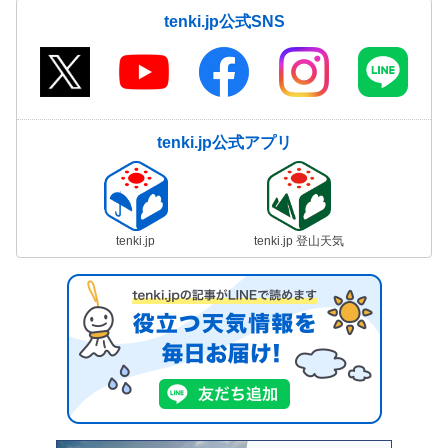
tenki.jp公式SNS
tenki.jp公式アプリ
tenki.jp
tenki.jp 登山天気