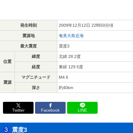
発生時刻
2009年12月12日 22時50分頃
震源地
奄美大島近海
最大震度
震度3
緯度
北緯 28.2度
位置
経度
東経 129.5度
マグニチュード
M4.6
震源
深さ
約40km
Twitter
Facebook
LINE
震度3