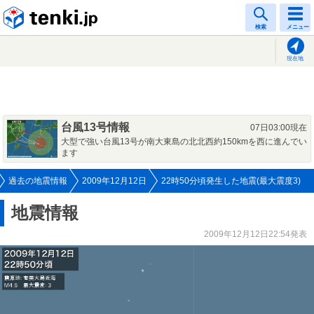
tenki.jp
検索
メニュー
現在地
台風13号情報
07日03:00現在
大型で強い台風13号が南大東島の北北西約150kmを西に進んでい
ます
過去の地震情報
2009年12月12日
22時50分頃発生した地震(最大震度3)
地震情報
2009年12月12日22:54発表