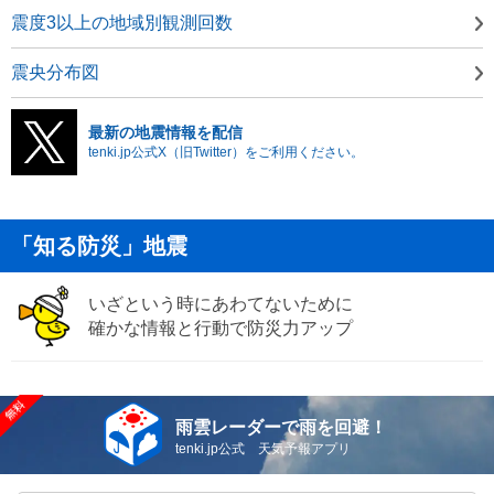
震度3以上の地域別観測回数
震央分布図
最新の地震情報を配信
tenki.jp公式X（旧Twitter）をご利用ください。
「知る防災」地震
いざという時にあわてないために
確かな情報と行動で防災力アップ
雨雲レーダーで雨を回避！
tenki.jp公式 天気予報アプリ