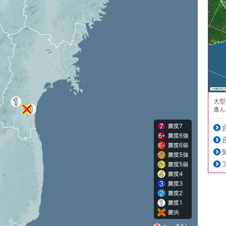
大型
進ん