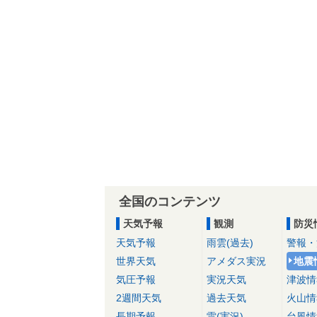
全国のコンテンツ
天気予報
観測
防災
天気予報
雨雲(過去)
警報・
世界天気
アメダス実況
地震
気圧予報
実況天気
津波情
2週間天気
過去天気
火山情
長期予報
雷(実況)
台風情