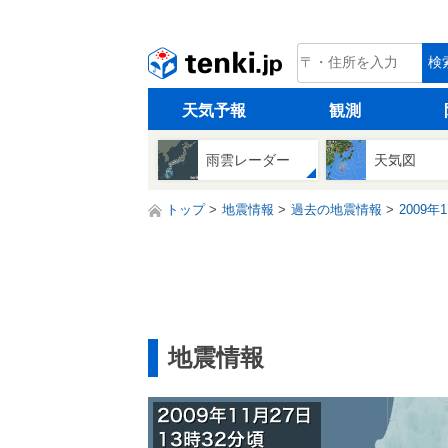
tenki.jp
検
天気予報
観測
雨雲レーダー
天気図
トップ
地震情報
過去の地震情報
2009年
地震情報