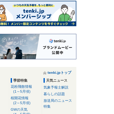
tenki.jpトップ
季節特集
天気ニュース
花粉飛散情報
気象予報士解説
(1～5月頃)
暮らしの話題
桜開花情報
放送局のニュース
(2～5月頃)
特集
GWの天気