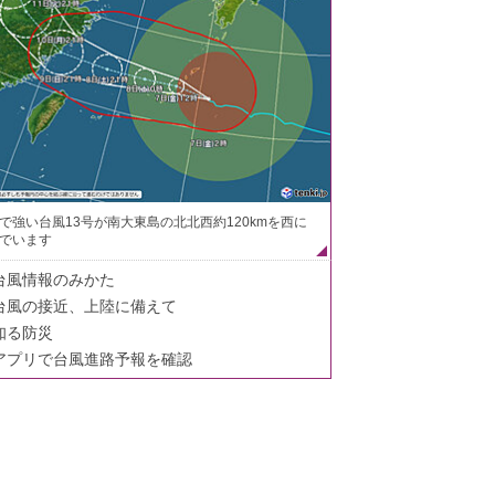
で強い台風13号が南大東島の北北西約120kmを西に
でいます
台風情報のみかた
台風の接近、上陸に備えて
知る防災
アプリで台風進路予報を確認