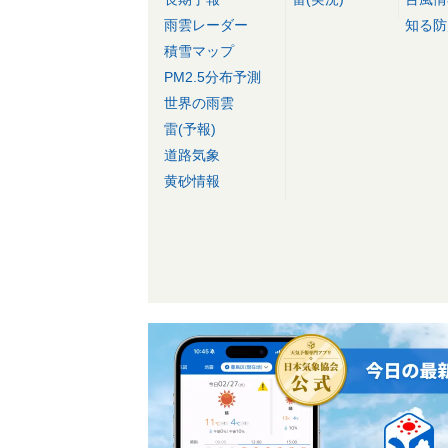
雨雲レーダー
知る防
積雪マップ
PM2.5分布予測
世界の雨雲
雷(予報)
道路気象
黄砂情報