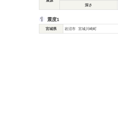
震源
深さ
震度1
宮城県
岩沼市
宮城川崎町