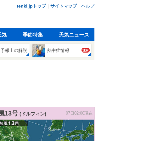
tenki.jpトップ
｜
サイトマップ
｜
ヘルプ
天気
季節特集
天気ニュース
象予報士の解説
熱中症情報
注目
風13号
(ドルフィン)
07日02:00現在