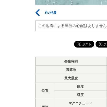
前の地震
この地震による津波の心配はありません
発生時刻
震源地
最大震度
緯度
位置
経度
マグニチュード