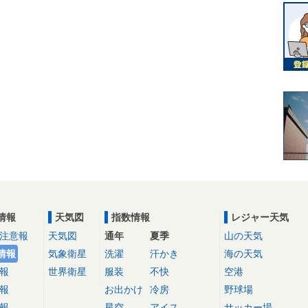
情報
天気図
指数情報
レジャー天気
注意報
天気図
通年
夏季
山の天気
情報
気象衛星
洗濯
汗かき
海の天気
報
世界衛星
服装
不快
空港
報
お出かけ
冷房
野球場
報
星空
アイス
サッカー場