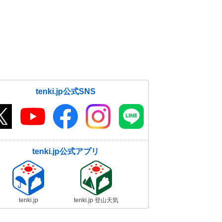
tenki.jp公式SNS
tenki.jp公式アプリ
tenki.jp
tenki.jp 登山天気