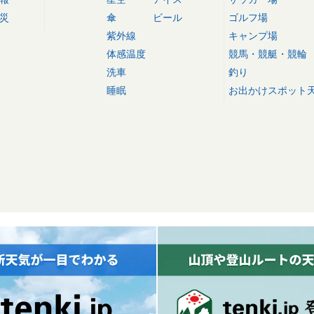
災
傘
ビール
ゴルフ場
紫外線
キャンプ場
体感温度
競馬・競艇・競輪
洗車
釣り
睡眠
お出かけスポット