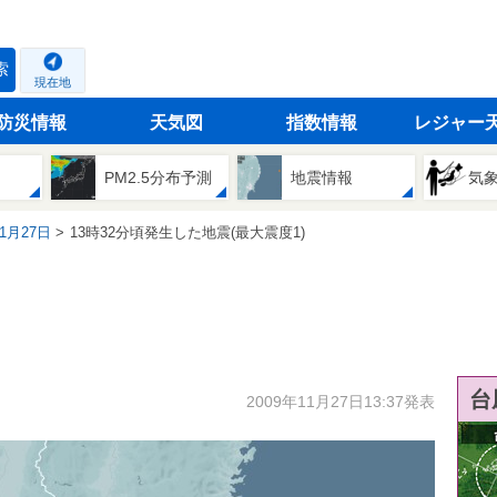
索
現在地
防災情報
天気図
指数情報
レジャー
PM2.5分布予測
地震情報
気
11月27日
13時32分頃発生した地震(最大震度1)
台
2009年11月27日13:37発表