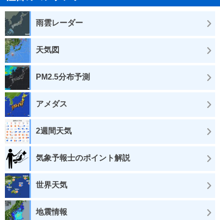
雨雲レーダー
天気図
PM2.5分布予測
アメダス
2週間天気
気象予報士のポイント解説
世界天気
地震情報