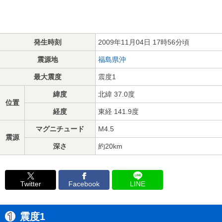
発生時刻
2009年11月04日 17時56分頃
震源地
福島県沖
最大震度
震度1
緯度
北緯 37.0度
位置
経度
東経 141.9度
マグニチュード
M4.5
震源
深さ
約20km
Twitter
Facebook
LINE
震度1