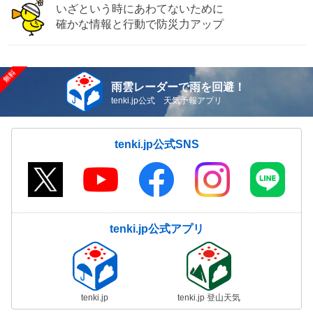
いざという時にあわてないために
確かな情報と行動で防災力アップ
雨雲レーダーで雨を回避！
tenki.jp公式 天気予報アプリ
tenki.jp公式SNS
tenki.jp公式アプリ
tenki.jp
tenki.jp 登山天気