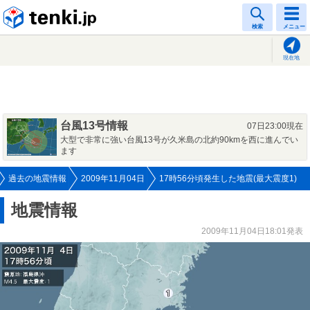
tenki.jp
検索
メニュー
現在地
台風13号情報
07日23:00現在
大型で非常に強い台風13号が久米島の北約90kmを西に進んでい
ます
過去の地震情報
2009年11月04日
17時56分頃発生した地震(最大震度1)
地震情報
2009年11月04日18:01発表