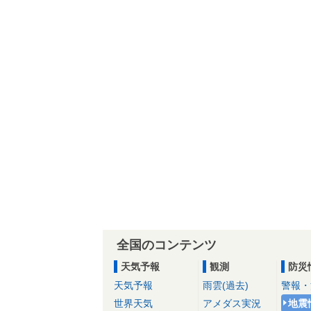
全国のコンテンツ
天気予報
観測
防災
天気予報
雨雲(過去)
警報・
世界天気
アメダス実況
地震