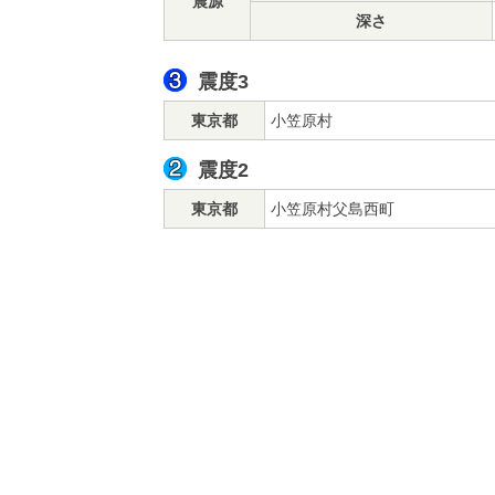
震源
深さ
震度3
東京都
小笠原村
震度2
東京都
小笠原村父島西町