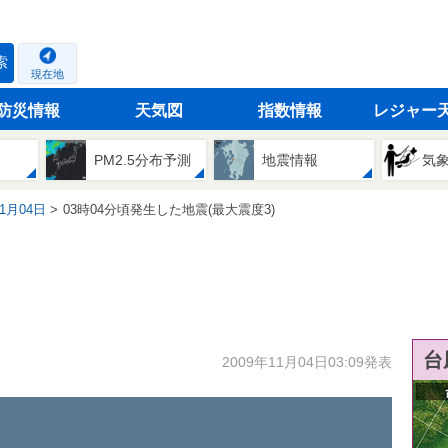
索
現在地
防災情報
天気図
指数情報
レジャー
PM2.5分布予測
地震情報
気
11月04日
03時04分頃発生した地震(最大震度3)
台
2009年11月04日03:09発表