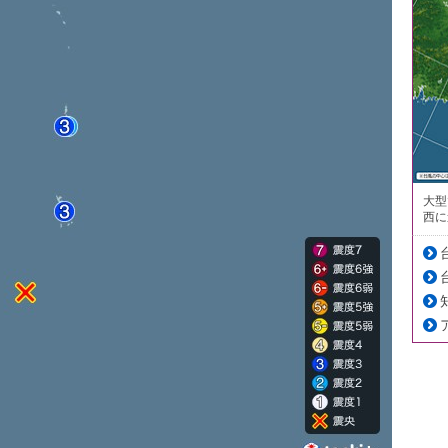
大型
西に