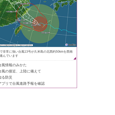
で非常に強い台風13号が久米島の北西約50kmを西南
進んでいます
台風情報のみかた
台風の接近、上陸に備えて
知る防災
アプリで台風進路予報を確認