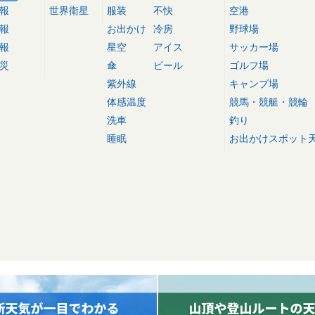
報
世界衛星
服装
不快
空港
報
お出かけ
冷房
野球場
報
星空
アイス
サッカー場
災
傘
ビール
ゴルフ場
紫外線
キャンプ場
体感温度
競馬・競艇・競輪
洗車
釣り
睡眠
お出かけスポット