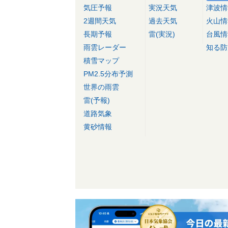
気圧予報
実況天気
津波情
2週間天気
過去天気
火山情
長期予報
雷(実況)
台風情
雨雲レーダー
知る防
積雪マップ
PM2.5分布予測
世界の雨雲
雷(予報)
道路気象
黄砂情報