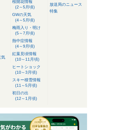
桜開花情報
放送局のニュース
(2～5月頃)
特集
GWの天気
(4～5月頃)
梅雨入り・明け
(5～7月頃)
熱中症情報
(4～9月頃)
紅葉見頃情報
天気
(10～11月頃)
ヒートショック
(10～3月頃)
スキー積雪情報
(11～5月頃)
初日の出
(12～1月頃)