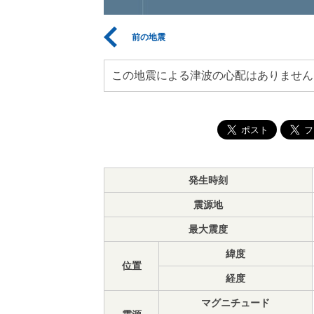
前の地震
この地震による津波の心配はありません
発生時刻
震源地
最大震度
緯度
位置
経度
マグニチュード