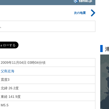
次の地震
。
2009年11月04日 03時04分頃
父島近海
震度3
北緯 26.2度
東経 141.9度
M5.5