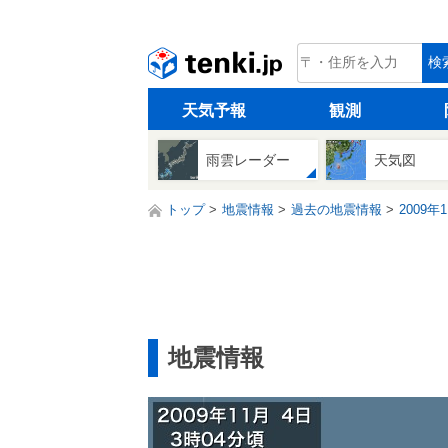
tenki.jp
検
天気予報
観測
雨雲レーダー
天気図
トップ
地震情報
過去の地震情報
2009年
地震情報