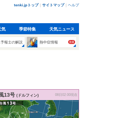
tenki.jpトップ
｜
サイトマップ
｜
ヘルプ
天気
季節特集
天気ニュース
象予報士の解説
熱中症情報
注目
風13号
(ドルフィン)
08日02:00現在