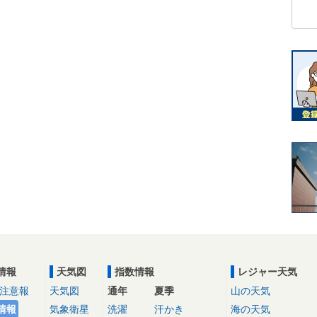
情報
天気図
指数情報
レジャー天気
注意報
天気図
通年
夏季
山の天気
情報
気象衛星
洗濯
汗かき
海の天気