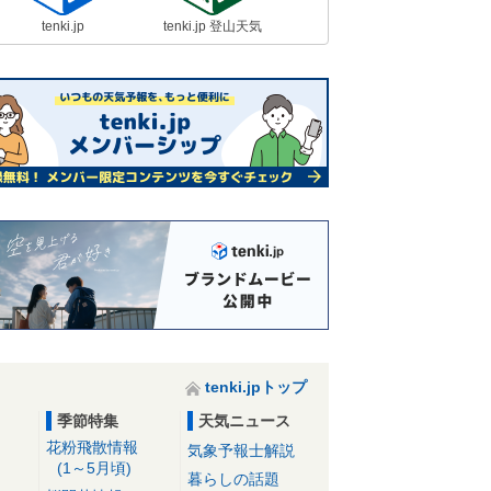
tenki.jp
tenki.jp 登山天気
tenki.jpトップ
季節特集
天気ニュース
花粉飛散情報
気象予報士解説
(1～5月頃)
暮らしの話題