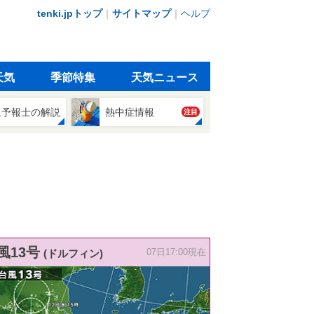
tenki.jpトップ
｜
サイトマップ
｜
ヘルプ
天気
季節特集
天気ニュース
象予報士の解説
熱中症情報
注目
風13号
(ドルフィン)
07日17:00現在