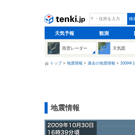
tenki.jp
検
天気予報
観測
雨雲レーダー
天気図
トップ
地震情報
過去の地震情報
2009年
地震情報