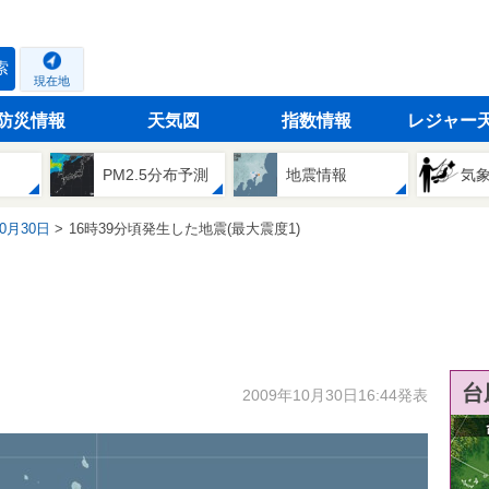
索
現在地
防災情報
天気図
指数情報
レジャー
PM2.5分布予測
地震情報
気
10月30日
16時39分頃発生した地震(最大震度1)
台
2009年10月30日16:44発表