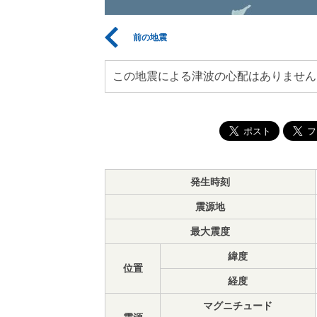
前の地震
この地震による津波の心配はありません
発生時刻
震源地
最大震度
緯度
位置
経度
マグニチュード