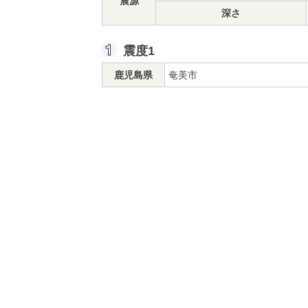
震源
深さ
震度1
鹿児島県
奄美市