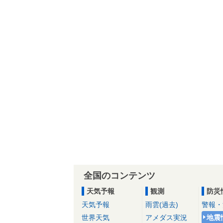
全国のコンテンツ
天気予報
観測
防災
天気予報
雨雲(過去)
警報・
世界天気
アメダス実況
地震