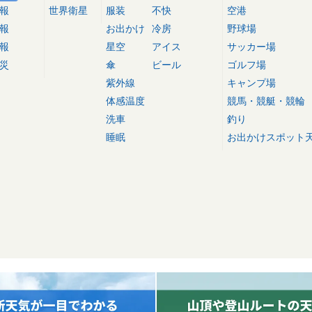
報
世界衛星
服装
不快
空港
報
お出かけ
冷房
野球場
報
星空
アイス
サッカー場
災
傘
ビール
ゴルフ場
紫外線
キャンプ場
体感温度
競馬・競艇・競輪
洗車
釣り
睡眠
お出かけスポット