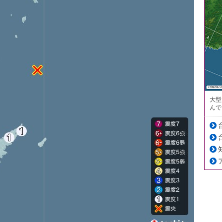
大型
んで