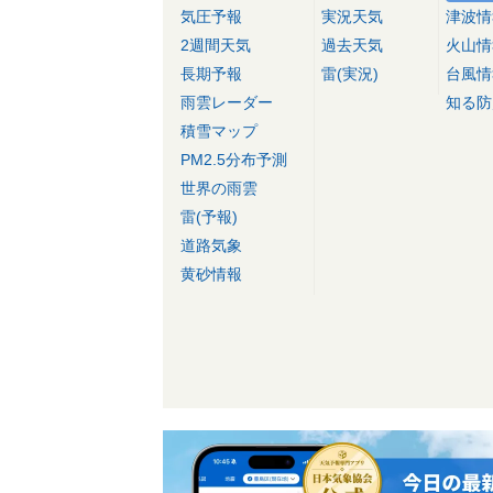
気圧予報
実況天気
津波情
2週間天気
過去天気
火山情
長期予報
雷(実況)
台風情
雨雲レーダー
知る防
積雪マップ
PM2.5分布予測
世界の雨雲
雷(予報)
道路気象
黄砂情報