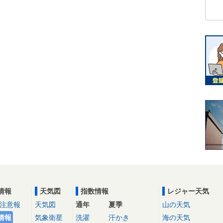
情報
天気図
指数情報
レジャー天気
注意報
天気図
通年
夏季
山の天気
情報
気象衛星
洗濯
汗かき
海の天気