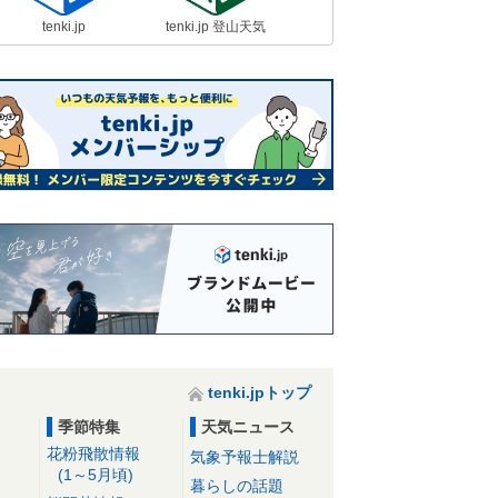
tenki.jp
tenki.jp 登山天気
tenki.jpトップ
季節特集
天気ニュース
花粉飛散情報
気象予報士解説
(1～5月頃)
暮らしの話題