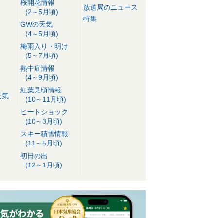
桜開花情報
放送局のニュース
(2～5月頃)
特集
GWの天気
(4～5月頃)
梅雨入り・明け
(5～7月頃)
熱中症情報
(4～9月頃)
紅葉見頃情報
天気
(10～11月頃)
ヒートショック
(10～3月頃)
スキー積雪情報
(11～5月頃)
初日の出
(12～1月頃)