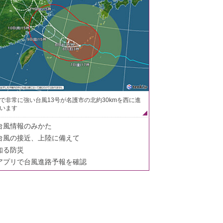
で非常に強い台風13号が名護市の北約30kmを西に進
います
台風情報のみかた
台風の接近、上陸に備えて
知る防災
アプリで台風進路予報を確認