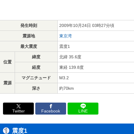
発生時刻
2009年10月24日 03時27分頃
震源地
東京湾
最大震度
震度1
緯度
北緯 35.6度
位置
経度
東経 139.8度
マグニチュード
M3.2
震源
深さ
約70km
Twitter
Facebook
LINE
震度1