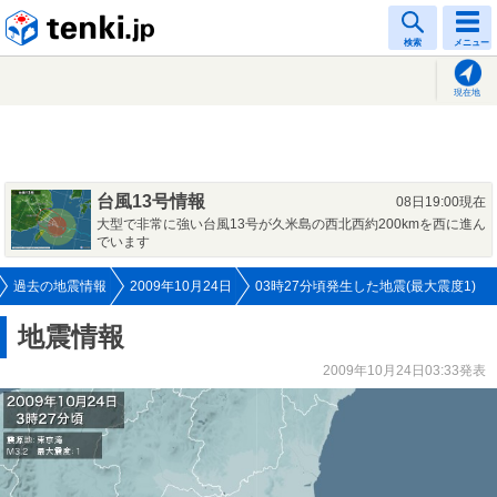
tenki.jp
検索
メニュー
現在地
台風13号情報
08日19:00現在
大型で非常に強い台風13号が久米島の西北西約200kmを西に進ん
でいます
過去の地震情報
2009年10月24日
03時27分頃発生した地震(最大震度1)
地震情報
2009年10月24日03:33発表