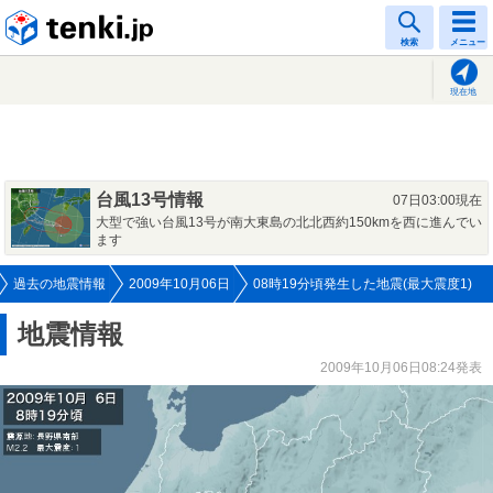
tenki.jp
検索
メニュー
現在地
台風13号情報
07日03:00現在
大型で強い台風13号が南大東島の北北西約150kmを西に進んでい
ます
過去の地震情報
2009年10月06日
08時19分頃発生した地震(最大震度1)
地震情報
2009年10月06日08:24発表