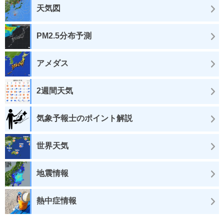
天気図
PM2.5分布予測
アメダス
2週間天気
気象予報士のポイント解説
世界天気
地震情報
熱中症情報