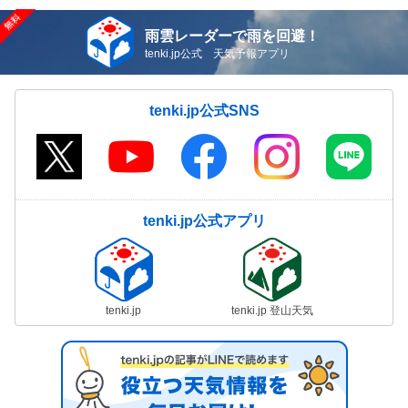
雨雲レーダーで雨を回避！
tenki.jp公式 天気予報アプリ
tenki.jp公式SNS
tenki.jp公式アプリ
tenki.jp
tenki.jp 登山天気