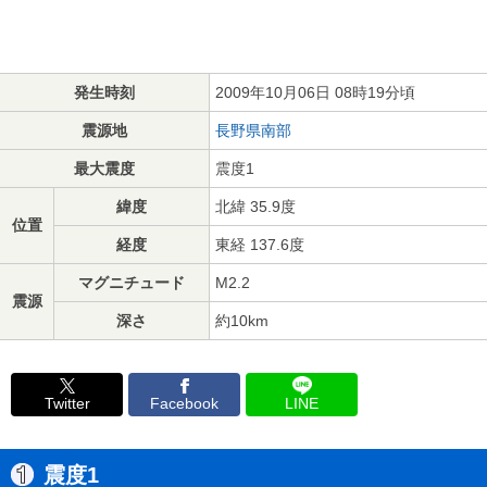
発生時刻
2009年10月06日 08時19分頃
震源地
長野県南部
最大震度
震度1
緯度
北緯 35.9度
位置
経度
東経 137.6度
マグニチュード
M2.2
震源
深さ
約10km
Twitter
Facebook
LINE
震度1