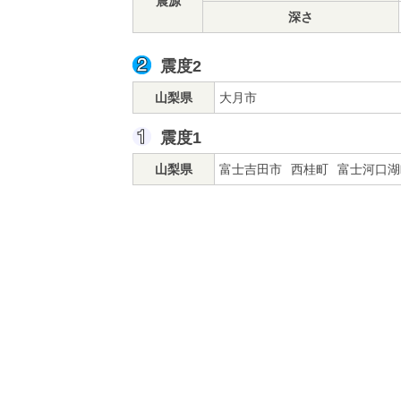
震源
深さ
震度2
山梨県
大月市
震度1
山梨県
富士吉田市
西桂町
富士河口湖