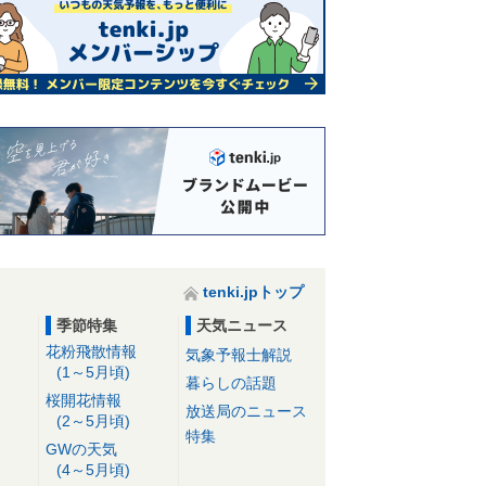
tenki.jpトップ
季節特集
天気ニュース
花粉飛散情報
気象予報士解説
(1～5月頃)
暮らしの話題
桜開花情報
放送局のニュース
(2～5月頃)
特集
GWの天気
(4～5月頃)