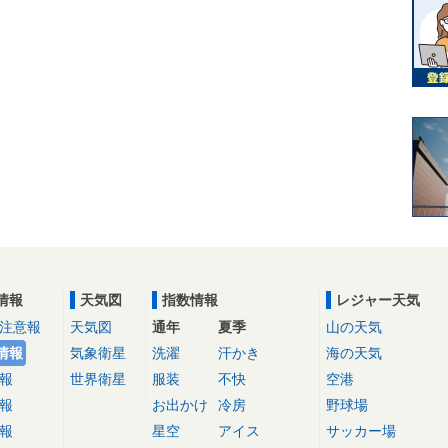
情報
天気図
指数情報
レジャー天気
注意報
天気図
通年
夏季
山の天気
情報
気象衛星
洗濯
汗かき
海の天気
報
世界衛星
服装
不快
空港
報
お出かけ
冷房
野球場
報
星空
アイス
サッカー場