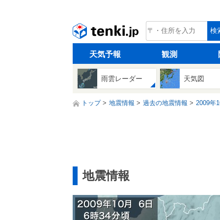
tenki.jp
検
天気予報
観測
雨雲レーダー
天気図
トップ
地震情報
過去の地震情報
2009年
地震情報