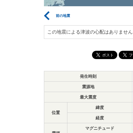
前の地震
この地震による津波の心配はありません
発生時刻
震源地
最大震度
緯度
位置
経度
マグニチュード