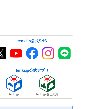
tenki.jp公式SNS
tenki.jp公式アプリ
tenki.jp
tenki.jp 登山天気