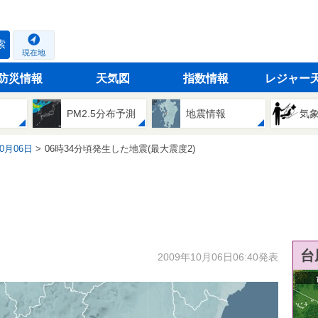
索
現在地
防災情報
天気図
指数情報
レジャー
PM2.5分布予測
地震情報
気
10月06日
06時34分頃発生した地震(最大震度2)
台
2009年10月06日06:40発表