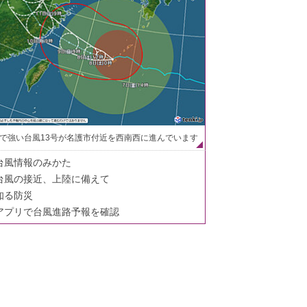
で強い台風13号が名護市付近を西南西に進んでいます
台風情報のみかた
台風の接近、上陸に備えて
知る防災
アプリで台風進路予報を確認