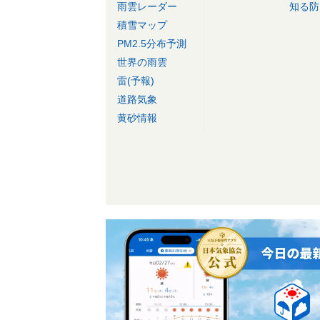
雨雲レーダー
知る防
積雪マップ
PM2.5分布予測
世界の雨雲
雷(予報)
道路気象
黄砂情報