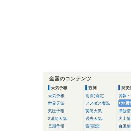
全国のコンテンツ
天気予報
観測
防災
天気予報
雨雲(過去)
警報・
世界天気
アメダス実況
地震
気圧予報
実況天気
津波情
2週間天気
過去天気
火山情
長期予報
雷(実況)
台風情