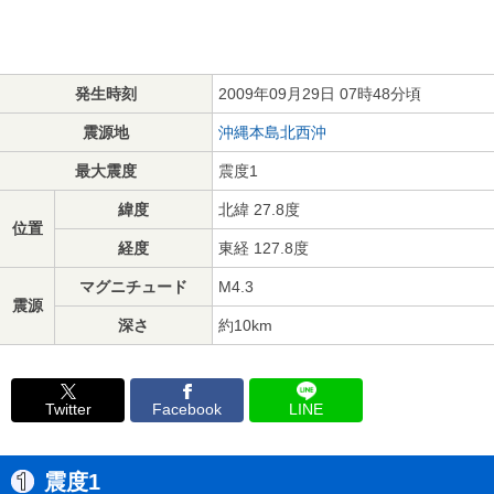
発生時刻
2009年09月29日 07時48分頃
震源地
沖縄本島北西沖
最大震度
震度1
緯度
北緯 27.8度
位置
経度
東経 127.8度
マグニチュード
M4.3
震源
深さ
約10km
Twitter
Facebook
LINE
震度1