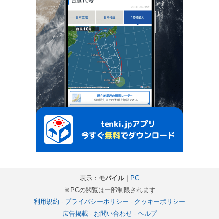
表示：
モバイル
｜
PC
※PCの閲覧は一部制限されます
利用規約
-
プライバシーポリシー
-
クッキーポリシー
広告掲載
-
お問い合わせ
-
ヘルプ