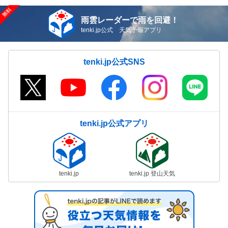
雨雲レーダーで雨を回避！
tenki.jp公式 天気予報アプリ
tenki.jp公式SNS
tenki.jp公式アプリ
tenki.jp
tenki.jp 登山天気