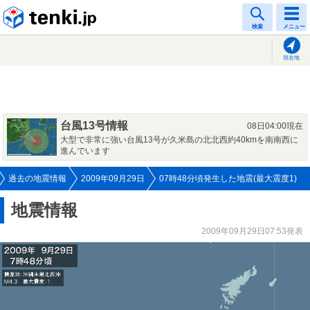
tenki.jp
検索
メニュー
現在地
台風13号情報
08日04:00現在
大型で非常に強い台風13号が久米島の北北西約40kmを南南西に
進んでいます
過去の地震情報
2009年09月29日
07時48分頃発生した地震(最大震度1)
地震情報
2009年09月29日07:53発表