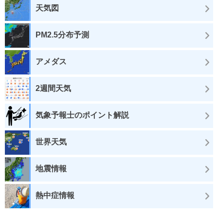
天気図
PM2.5分布予測
アメダス
2週間天気
気象予報士のポイント解説
世界天気
地震情報
熱中症情報