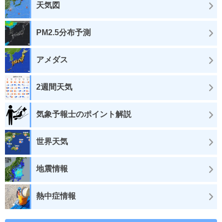
天気図
PM2.5分布予測
アメダス
2週間天気
気象予報士のポイント解説
世界天気
地震情報
熱中症情報