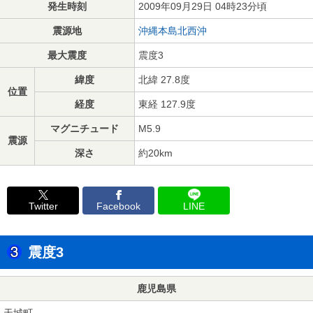
発生時刻
2009年09月29日 04時23分頃
震源地
沖縄本島北西沖
最大震度
震度3
緯度
北緯 27.8度
位置
経度
東経 127.9度
マグニチュード
M5.9
震源
深さ
約20km
Twitter
Facebook
LINE
震度3
鹿児島県
天城町