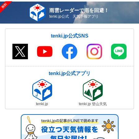
雨雲レーダーで雨を回避！
tenki.jp公式 天気予報アプリ
tenki.jp公式SNS
tenki.jp公式アプリ
tenki.jp
tenki.jp 登山天気