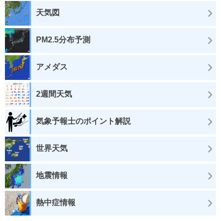
天気図
PM2.5分布予測
アメダス
2週間天気
気象予報士のポイント解説
世界天気
地震情報
熱中症情報