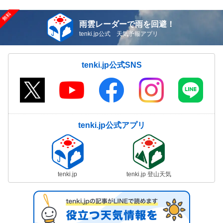
雨雲レーダーで雨を回避！
tenki.jp公式 天気予報アプリ
tenki.jp公式SNS
tenki.jp公式アプリ
tenki.jp
tenki.jp 登山天気