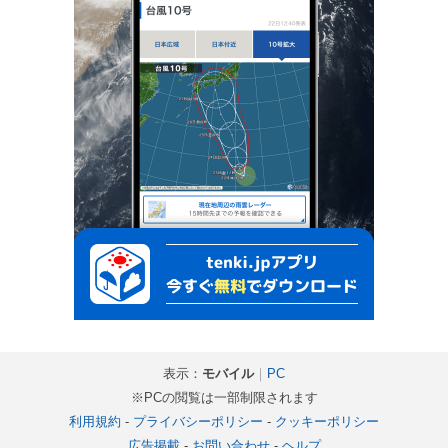
表示：
モバイル
｜
PC
※PCの閲覧は一部制限されます
利用規約
-
プライバシーポリシー
-
クッキーポリシー
広告掲載
-
お問い合わせ
-
ヘルプ