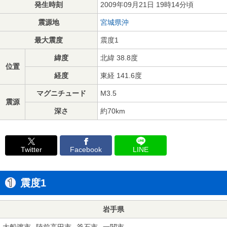
発生時刻
2009年09月21日 19時14分頃
震源地
宮城県沖
最大震度
震度1
緯度
北緯 38.8度
位置
経度
東経 141.6度
マグニチュード
M3.5
震源
深さ
約70km
Twitter
Facebook
LINE
震度1
岩手県
大船渡市
陸前高田市
釜石市
一関市