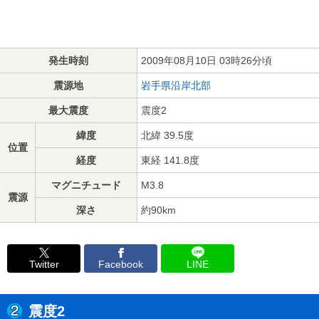
発生時刻
2009年08月10日 03時26分頃
震源地
岩手県沿岸北部
最大震度
震度2
緯度
北緯 39.5度
位置
経度
東経 141.8度
マグニチュード
M3.8
震源
深さ
約90km
Twitter
Facebook
LINE
震度2