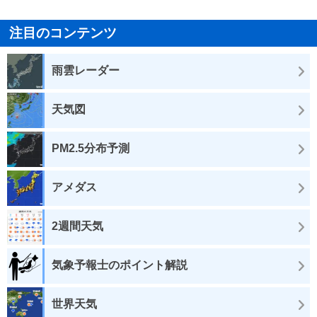
注目のコンテンツ
雨雲レーダー
天気図
PM2.5分布予測
アメダス
2週間天気
気象予報士のポイント解説
世界天気