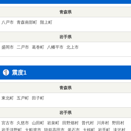
青森県
八戸市
青森南部町
階上町
岩手県
盛岡市
二戸市
葛巻町
八幡平市
北上市
震度1
青森県
東北町
五戸町
田子町
岩手県
宮古市
久慈市
山田町
岩泉町
田野畑村
普代村
川井村
野田村
岩手洋野町
大船渡市
陸前高田市
釜石市
大槌町
岩手町
滝沢村