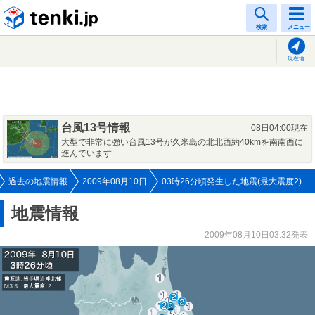
tenki.jp
検索
メニュー
現在地
台風13号情報
08日04:00現在
大型で非常に強い台風13号が久米島の北北西約40kmを南南西に
進んでいます
過去の地震情報
2009年08月10日
03時26分頃発生した地震(最大震度2)
地震情報
2009年08月10日03:32発表