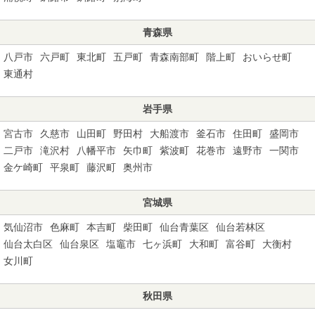
青森県
八戸市
六戸町
東北町
五戸町
青森南部町
階上町
おいらせ町
東通村
岩手県
宮古市
久慈市
山田町
野田村
大船渡市
釜石市
住田町
盛岡市
二戸市
滝沢村
八幡平市
矢巾町
紫波町
花巻市
遠野市
一関市
金ケ崎町
平泉町
藤沢町
奥州市
宮城県
気仙沼市
色麻町
本吉町
柴田町
仙台青葉区
仙台若林区
仙台太白区
仙台泉区
塩竈市
七ヶ浜町
大和町
富谷町
大衡村
女川町
秋田県