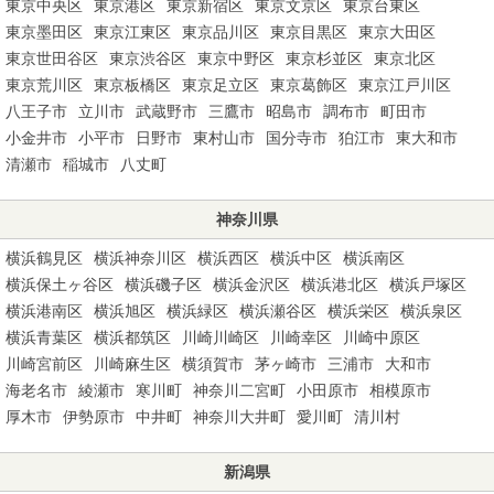
東京中央区
東京港区
東京新宿区
東京文京区
東京台東区
東京墨田区
東京江東区
東京品川区
東京目黒区
東京大田区
東京世田谷区
東京渋谷区
東京中野区
東京杉並区
東京北区
東京荒川区
東京板橋区
東京足立区
東京葛飾区
東京江戸川区
八王子市
立川市
武蔵野市
三鷹市
昭島市
調布市
町田市
小金井市
小平市
日野市
東村山市
国分寺市
狛江市
東大和市
清瀬市
稲城市
八丈町
神奈川県
横浜鶴見区
横浜神奈川区
横浜西区
横浜中区
横浜南区
横浜保土ヶ谷区
横浜磯子区
横浜金沢区
横浜港北区
横浜戸塚区
横浜港南区
横浜旭区
横浜緑区
横浜瀬谷区
横浜栄区
横浜泉区
横浜青葉区
横浜都筑区
川崎川崎区
川崎幸区
川崎中原区
川崎宮前区
川崎麻生区
横須賀市
茅ヶ崎市
三浦市
大和市
海老名市
綾瀬市
寒川町
神奈川二宮町
小田原市
相模原市
厚木市
伊勢原市
中井町
神奈川大井町
愛川町
清川村
新潟県