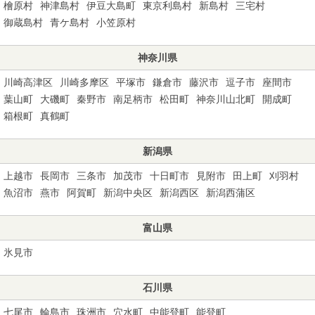
檜原村
神津島村
伊豆大島町
東京利島村
新島村
三宅村
御蔵島村
青ケ島村
小笠原村
神奈川県
川崎高津区
川崎多摩区
平塚市
鎌倉市
藤沢市
逗子市
座間市
葉山町
大磯町
秦野市
南足柄市
松田町
神奈川山北町
開成町
箱根町
真鶴町
新潟県
上越市
長岡市
三条市
加茂市
十日町市
見附市
田上町
刈羽村
魚沼市
燕市
阿賀町
新潟中央区
新潟西区
新潟西蒲区
富山県
氷見市
石川県
七尾市
輪島市
珠洲市
穴水町
中能登町
能登町