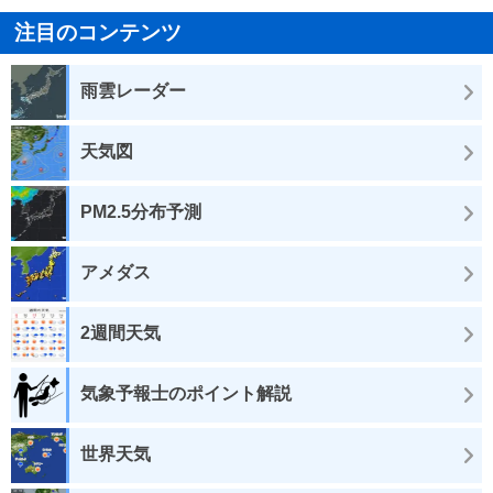
注目のコンテンツ
雨雲レーダー
天気図
PM2.5分布予測
アメダス
2週間天気
気象予報士のポイント解説
世界天気