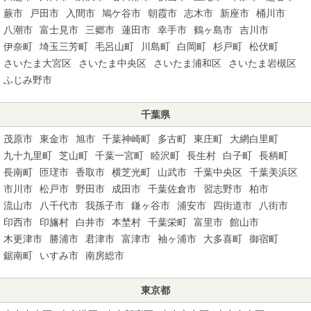
蕨市
戸田市
入間市
鳩ケ谷市
朝霞市
志木市
新座市
桶川市
八潮市
富士見市
三郷市
蓮田市
幸手市
鶴ヶ島市
吉川市
伊奈町
埼玉三芳町
毛呂山町
川島町
白岡町
杉戸町
松伏町
さいたま大宮区
さいたま中央区
さいたま浦和区
さいたま岩槻区
ふじみ野市
千葉県
茂原市
東金市
旭市
千葉神崎町
多古町
東庄町
大網白里町
九十九里町
芝山町
千葉一宮町
睦沢町
長生村
白子町
長柄町
長南町
匝瑳市
香取市
横芝光町
山武市
千葉中央区
千葉美浜区
市川市
松戸市
野田市
成田市
千葉佐倉市
習志野市
柏市
流山市
八千代市
我孫子市
鎌ヶ谷市
浦安市
四街道市
八街市
印西市
印旛村
白井市
本埜村
千葉栄町
富里市
館山市
木更津市
勝浦市
君津市
富津市
袖ヶ浦市
大多喜町
御宿町
鋸南町
いすみ市
南房総市
東京都