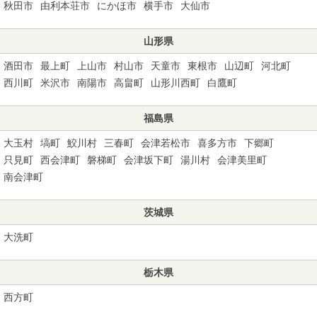
秋田市
由利本荘市
にかほ市
横手市
大仙市
山形県
酒田市
最上町
上山市
村山市
天童市
東根市
山辺町
河北町
西川町
米沢市
南陽市
高畠町
山形川西町
白鷹町
福島県
大玉村
塙町
鮫川村
三春町
会津若松市
喜多方市
下郷町
只見町
西会津町
磐梯町
会津坂下町
湯川村
会津美里町
南会津町
茨城県
大洗町
栃木県
西方町