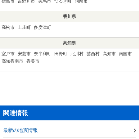
徳島市
吉野川市
美馬市
つるぎ町
阿南市
香川県
高松市
土庄町
多度津町
高知県
室戸市
安芸市
奈半利町
田野町
北川村
芸西村
高知市
南国市
高知香南市
香美市
関連情報
最新の地震情報