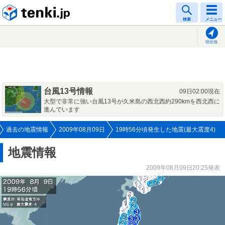
tenki.jp
検索
メニュー
現在地
台風13号情報
09日02:00現在
大型で非常に強い台風13号が久米島の西北西約290kmを西北西に
進んでいます
過去の地震情報
2009年08月09日
19時56分頃発生した地震(最大震度4)
地震情報
2009年08月09日20:25発表