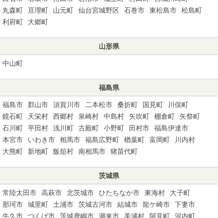
丸森町
亘理町
山元町
仙台宮城野区
石巻市
東松島市
松島町
利府町
大郷町
山形県
中山町
福島県
福島市
郡山市
須賀川市
二本松市
桑折町
国見町
川俣町
鏡石町
天栄村
西郷村
泉崎村
中島村
矢吹町
棚倉町
矢祭町
石川町
平田村
浅川町
古殿町
小野町
田村市
福島伊達市
本宮市
いわき市
相馬市
福島広野町
楢葉町
富岡町
川内村
大熊町
新地町
飯舘村
南相馬市
猪苗代町
茨城県
常陸太田市
高萩市
北茨城市
ひたちなか市
東海村
大子町
那珂市
城里町
土浦市
茨城古河市
結城市
龍ケ崎市
下妻市
牛久市
つくば市
茨城鹿嶋市
潮来市
美浦村
阿見町
河内町