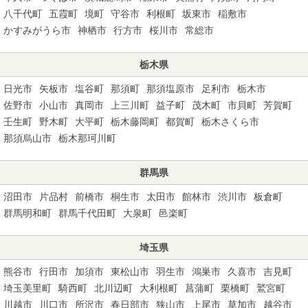
八千代町
五霞町
境町
守谷市
利根町
坂東市
稲敷市
かすみがうら市
神栖市
行方市
桜川市
常総市
栃木県
日光市
矢板市
塩谷町
那須町
那須塩原市
足利市
栃木市
佐野市
小山市
真岡市
上三川町
益子町
茂木町
市貝町
芳賀町
壬生町
野木町
大平町
栃木藤岡町
都賀町
栃木さくら市
那須烏山市
栃木那珂川町
群馬県
沼田市
片品村
前橋市
桐生市
太田市
館林市
渋川市
板倉町
群馬明和町
群馬千代田町
大泉町
邑楽町
埼玉県
熊谷市
行田市
加須市
東松山市
羽生市
鴻巣市
久喜市
吉見町
埼玉美里町
騎西町
北川辺町
大利根町
菖蒲町
栗橋町
鷲宮町
川越市
川口市
所沢市
春日部市
狭山市
上尾市
草加市
越谷市