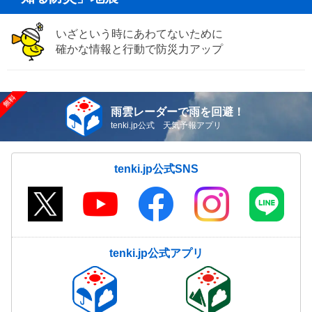
いざという時にあわてないために
確かな情報と行動で防災力アップ
雨雲レーダーで雨を回避！
tenki.jp公式 天気予報アプリ
tenki.jp公式SNS
tenki.jp公式アプリ