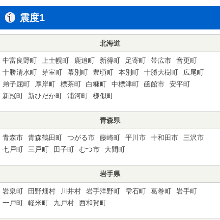
震度1
北海道
中富良野町
上士幌町
鹿追町
新得町
足寄町
帯広市
音更町
十勝清水町
芽室町
幕別町
豊頃町
本別町
十勝大樹町
広尾町
弟子屈町
厚岸町
標茶町
白糠町
中標津町
函館市
安平町
新冠町
新ひだか町
浦河町
様似町
青森県
青森市
青森鶴田町
つがる市
藤崎町
平川市
十和田市
三沢市
七戸町
三戸町
田子町
むつ市
大間町
岩手県
岩泉町
田野畑村
川井村
岩手洋野町
雫石町
葛巻町
岩手町
一戸町
軽米町
九戸村
西和賀町