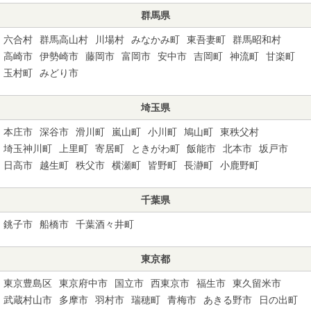
群馬県
六合村
群馬高山村
川場村
みなかみ町
東吾妻町
群馬昭和村
高崎市
伊勢崎市
藤岡市
富岡市
安中市
吉岡町
神流町
甘楽町
玉村町
みどり市
埼玉県
本庄市
深谷市
滑川町
嵐山町
小川町
鳩山町
東秩父村
埼玉神川町
上里町
寄居町
ときがわ町
飯能市
北本市
坂戸市
日高市
越生町
秩父市
横瀬町
皆野町
長瀞町
小鹿野町
千葉県
銚子市
船橋市
千葉酒々井町
東京都
東京豊島区
東京府中市
国立市
西東京市
福生市
東久留米市
武蔵村山市
多摩市
羽村市
瑞穂町
青梅市
あきる野市
日の出町