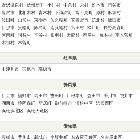
野沢温泉村
信州新町
小川村
中条村
栄村
松本市
岡谷市
塩尻市
北相木村
青木村
下諏訪町
富士見町
原村
麻績村
波田町
山形村
東御市
佐久穂町
安曇野市
筑北村
飯田市
伊那市
箕輪町
飯島町
南箕輪村
宮田村
松川町
長野高森町
阿南町
阿智村
平谷村
根羽村
天龍村
泰阜村
喬木村
南木曽町
木祖村
木曽町
岐阜県
中津川市
羽島市
瑞穂市
静岡県
伊豆市
裾野市
島田市
吉田町
川根本町
磐田市
掛川市
袋井市
湖西市
静岡森町
新居町
御前崎市
浜松中区
浜松西区
浜松浜北区
浜松天竜区
愛知県
豊橋市
豊川市
新城市
小坂井町
名古屋千種区
名古屋東区