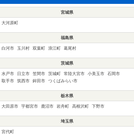
宮城県
大河原町
福島県
白河市
玉川村
双葉町
浪江町
葛尾村
茨城県
水戸市
日立市
笠間市
茨城町
常陸大宮市
小美玉市
石岡市
取手市
筑西市
鉾田市
つくばみらい市
栃木県
大田原市
宇都宮市
鹿沼市
岩舟町
高根沢町
下野市
埼玉県
宮代町