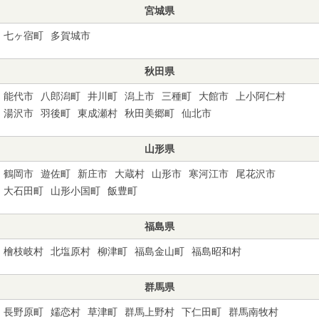
宮城県
七ヶ宿町
多賀城市
秋田県
能代市
八郎潟町
井川町
潟上市
三種町
大館市
上小阿仁村
湯沢市
羽後町
東成瀬村
秋田美郷町
仙北市
山形県
鶴岡市
遊佐町
新庄市
大蔵村
山形市
寒河江市
尾花沢市
大石田町
山形小国町
飯豊町
福島県
檜枝岐村
北塩原村
柳津町
福島金山町
福島昭和村
群馬県
長野原町
嬬恋村
草津町
群馬上野村
下仁田町
群馬南牧村