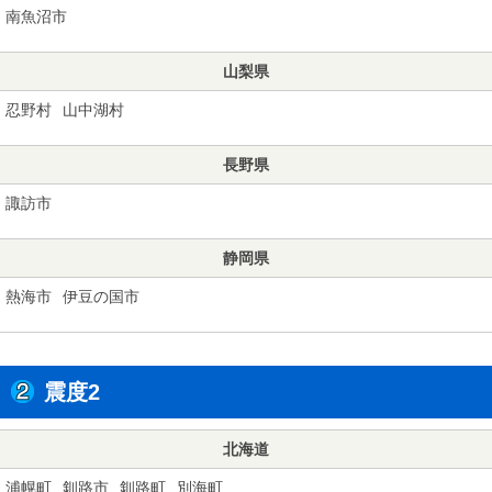
南魚沼市
山梨県
忍野村
山中湖村
長野県
諏訪市
静岡県
熱海市
伊豆の国市
震度2
北海道
浦幌町
釧路市
釧路町
別海町