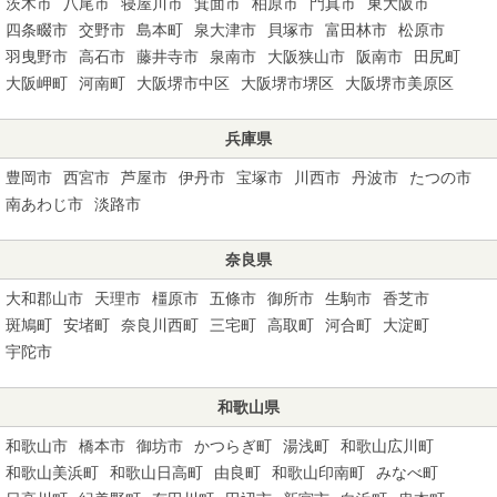
茨木市
八尾市
寝屋川市
箕面市
柏原市
門真市
東大阪市
四条畷市
交野市
島本町
泉大津市
貝塚市
富田林市
松原市
羽曳野市
高石市
藤井寺市
泉南市
大阪狭山市
阪南市
田尻町
大阪岬町
河南町
大阪堺市中区
大阪堺市堺区
大阪堺市美原区
兵庫県
豊岡市
西宮市
芦屋市
伊丹市
宝塚市
川西市
丹波市
たつの市
南あわじ市
淡路市
奈良県
大和郡山市
天理市
橿原市
五條市
御所市
生駒市
香芝市
斑鳩町
安堵町
奈良川西町
三宅町
高取町
河合町
大淀町
宇陀市
和歌山県
和歌山市
橋本市
御坊市
かつらぎ町
湯浅町
和歌山広川町
和歌山美浜町
和歌山日高町
由良町
和歌山印南町
みなべ町