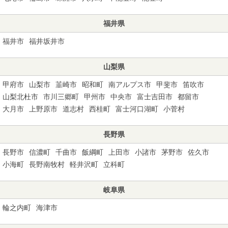
福井県
福井市
福井坂井市
山梨県
甲府市
山梨市
韮崎市
昭和町
南アルプス市
甲斐市
笛吹市
山梨北杜市
市川三郷町
甲州市
中央市
富士吉田市
都留市
大月市
上野原市
道志村
西桂町
富士河口湖町
小菅村
長野県
長野市
信濃町
千曲市
飯綱町
上田市
小諸市
茅野市
佐久市
小海町
長野南牧村
軽井沢町
立科町
岐阜県
輪之内町
海津市