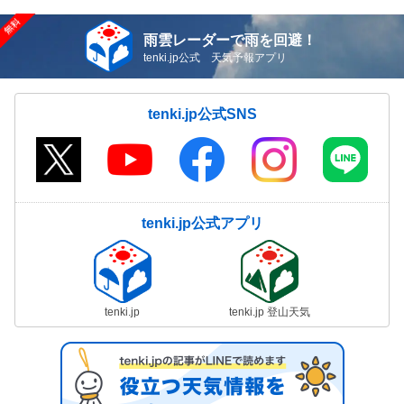
雨雲レーダーで雨を回避！
tenki.jp公式 天気予報アプリ
tenki.jp公式SNS
tenki.jp公式アプリ
tenki.jp
tenki.jp 登山天気