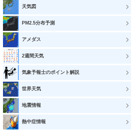
天気図
PM2.5分布予測
アメダス
2週間天気
気象予報士のポイント解説
世界天気
地震情報
熱中症情報