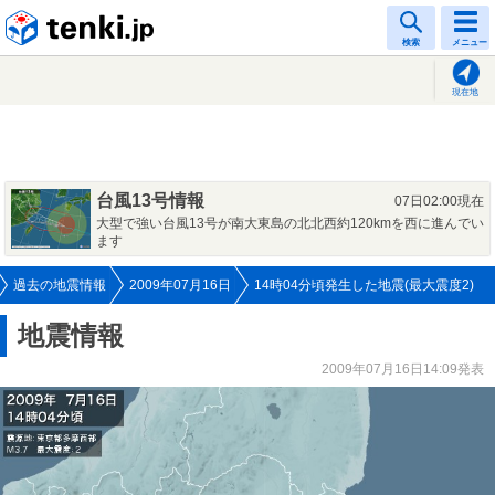
tenki.jp
検索
メニュー
現在地
台風13号情報
07日02:00現在
大型で強い台風13号が南大東島の北北西約120kmを西に進んでい
ます
過去の地震情報
2009年07月16日
14時04分頃発生した地震(最大震度2)
地震情報
2009年07月16日14:09発表