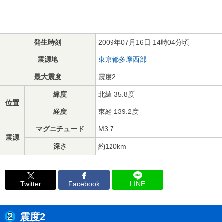
発生時刻
2009年07月16日 14時04分頃
震源地
東京都多摩西部
最大震度
震度2
緯度
北緯 35.8度
位置
経度
東経 139.2度
マグニチュード
M3.7
震源
深さ
約120km
Twitter
Facebook
LINE
震度2