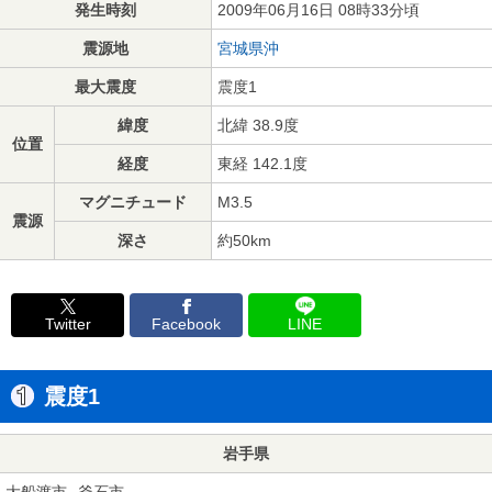
発生時刻
2009年06月16日 08時33分頃
震源地
宮城県沖
最大震度
震度1
緯度
北緯 38.9度
位置
経度
東経 142.1度
マグニチュード
M3.5
震源
深さ
約50km
Twitter
Facebook
LINE
震度1
岩手県
大船渡市
釜石市