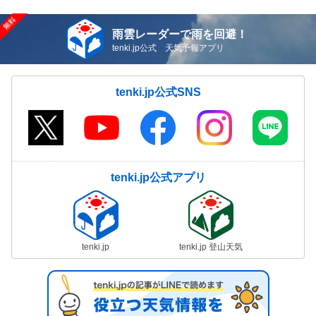
雨雲レーダーで雨を回避！
tenki.jp公式 天気予報アプリ
tenki.jp公式SNS
tenki.jp公式アプリ
tenki.jp
tenki.jp 登山天気