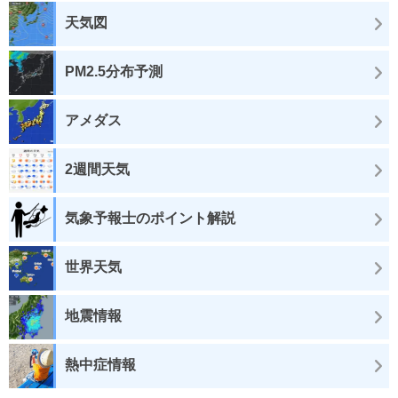
天気図
PM2.5分布予測
アメダス
2週間天気
気象予報士のポイント解説
世界天気
地震情報
熱中症情報