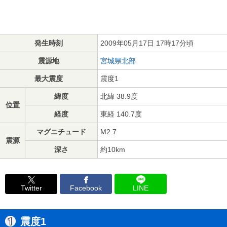
発生時刻
2009年05月17日 17時17分頃
震源地
宮城県北部
最大震度
震度1
緯度
北緯 38.9度
位置
経度
東経 140.7度
マグニチュード
M2.7
震源
深さ
約10km
Twitter
Facebook
LINE
震度1