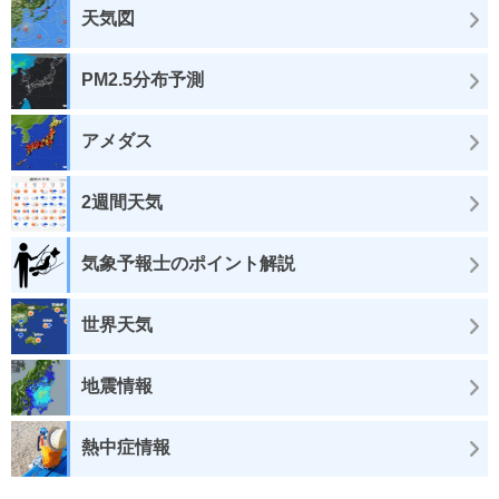
天気図
PM2.5分布予測
アメダス
2週間天気
気象予報士のポイント解説
世界天気
地震情報
熱中症情報