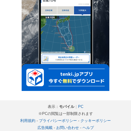
表示：
モバイル
｜
PC
※PCの閲覧は一部制限されます
利用規約
-
プライバシーポリシー
-
クッキーポリシー
広告掲載
-
お問い合わせ
-
ヘルプ