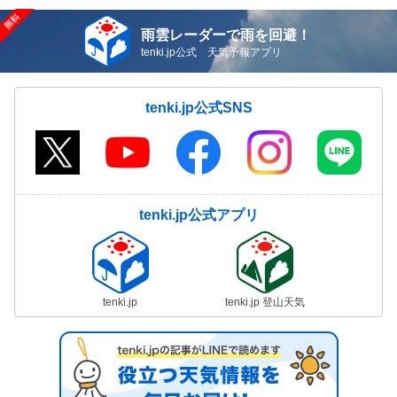
雨雲レーダーで雨を回避！
tenki.jp公式 天気予報アプリ
tenki.jp公式SNS
tenki.jp公式アプリ
tenki.jp
tenki.jp 登山天気