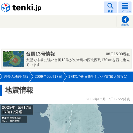
tenki.jp
検索
メニュー
現在地
台風13号情報
08日15:00現在
大型で非常に強い台風13号が久米島の西北西約170kmを西に進ん
でいます
過去の地震情報
2009年05月17日
17時17分頃発生した地震(最大震度1)
地震情報
2009年05月17日17:22発表