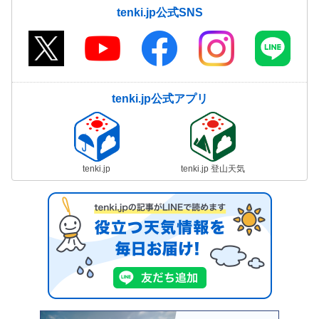
tenki.jp公式SNS
tenki.jp公式アプリ
tenki.jp
tenki.jp 登山天気