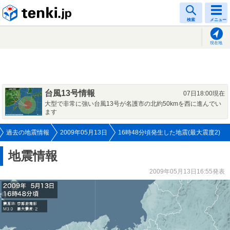
tenki.jp
検索
メニュー
現在地
台風13号情報
07日18:00現在
大型で非常に強い台風13号が名護市の北約50kmを西に進んでい
ます
過去の地震情報
2009年05月13日
16時48分頃発生した地震(最大震度2)
地震情報
2009年05月13日16:55発表