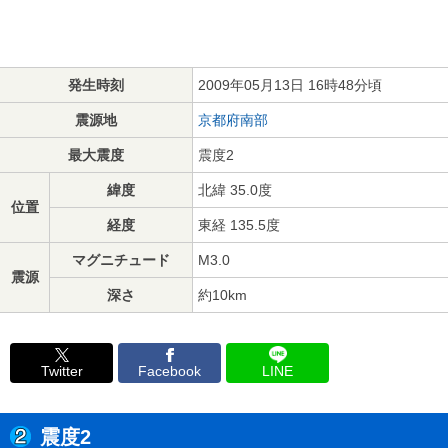
発生時刻
2009年05月13日 16時48分頃
震源地
京都府南部
最大震度
震度2
緯度
北緯 35.0度
位置
経度
東経 135.5度
マグニチュード
M3.0
震源
深さ
約10km
Twitter
Facebook
LINE
震度2