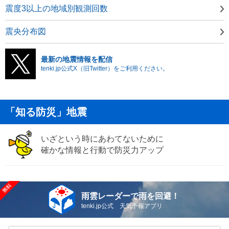
震度3以上の地域別観測回数
震央分布図
最新の地震情報を配信
tenki.jp公式X（旧Twitter）をご利用ください。
「知る防災」地震
いざという時にあわてないために
確かな情報と行動で防災力アップ
雨雲レーダーで雨を回避！
tenki.jp公式 天気予報アプリ