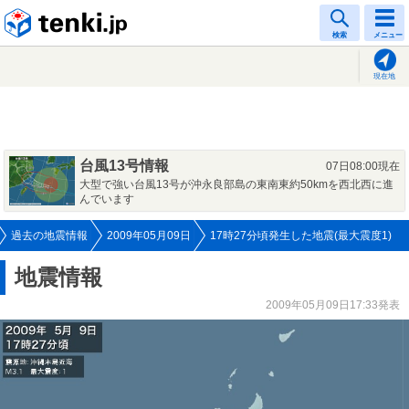
tenki.jp
検索
メニュー
現在地
台風13号情報
07日08:00現在
大型で強い台風13号が沖永良部島の東南東約50kmを西北西に進
んでいます
過去の地震情報
2009年05月09日
17時27分頃発生した地震(最大震度1)
地震情報
2009年05月09日17:33発表