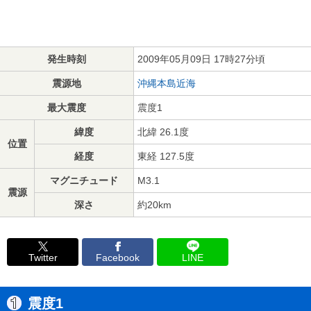
発生時刻
2009年05月09日 17時27分頃
震源地
沖縄本島近海
最大震度
震度1
緯度
北緯 26.1度
位置
経度
東経 127.5度
マグニチュード
M3.1
震源
深さ
約20km
Twitter
Facebook
LINE
震度1