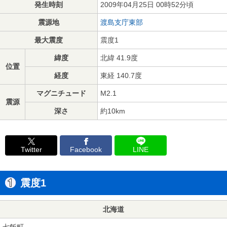
発生時刻
2009年04月25日 00時52分頃
震源地
渡島支庁東部
最大震度
震度1
緯度
北緯 41.9度
位置
経度
東経 140.7度
マグニチュード
M2.1
震源
深さ
約10km
Twitter
Facebook
LINE
震度1
北海道
七飯町