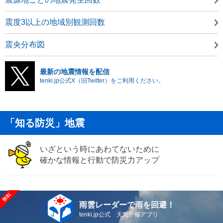
震度3以上の地域別観測回数
震央分布図
最新の地震情報を配信
tenki.jp公式X（旧Twitter）をご利用ください。
「知る防災」地震
いざという時にあわてないために
確かな情報と行動で防災力アップ
雨雲レーダーで雨を回避！
tenki.jp公式 天気予報アプリ