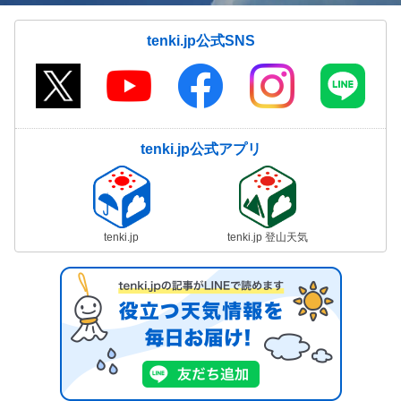
tenki.jp公式SNS
tenki.jp公式アプリ
tenki.jp
tenki.jp 登山天気