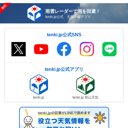
雨雲レーダーで雨を回避！
tenki.jp公式 天気予報アプリ
tenki.jp公式SNS
tenki.jp公式アプリ
tenki.jp
tenki.jp 登山天気