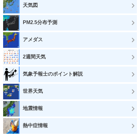
天気図
PM2.5分布予測
アメダス
2週間天気
気象予報士のポイント解説
世界天気
地震情報
熱中症情報