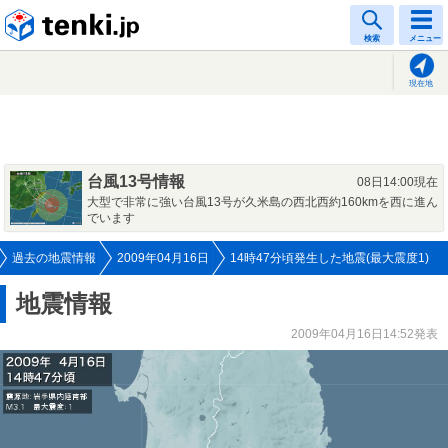
tenki.jp
検索
メニュー
現在地
台風13号情報
08日14:00現在
大型で非常に強い台風13号が久米島の西北西約160kmを西に進ん
でいます
過去の地震情報
2009年04月16日
14時47分頃発生した地震(最大震度1)
地震情報
2009年04月16日14:52発表