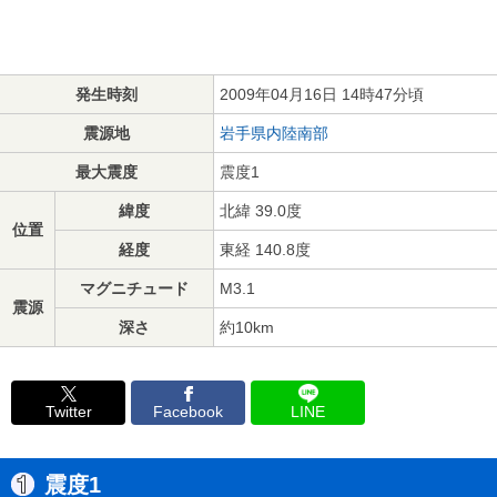
発生時刻
2009年04月16日 14時47分頃
震源地
岩手県内陸南部
最大震度
震度1
緯度
北緯 39.0度
位置
経度
東経 140.8度
マグニチュード
M3.1
震源
深さ
約10km
Twitter
Facebook
LINE
震度1