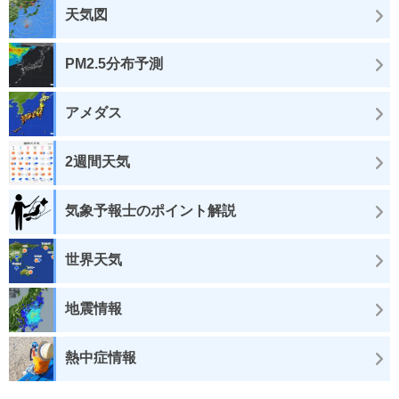
天気図
PM2.5分布予測
アメダス
2週間天気
気象予報士のポイント解説
世界天気
地震情報
熱中症情報