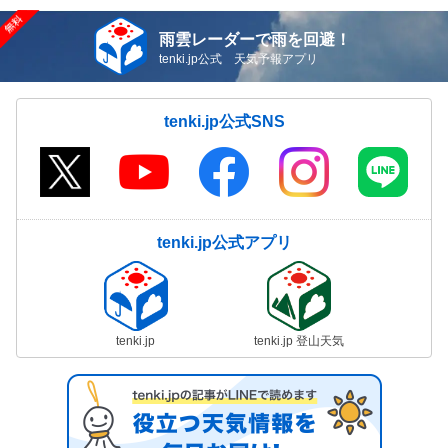
雨雲レーダーで雨を回避！
tenki.jp公式 天気予報アプリ
tenki.jp公式SNS
tenki.jp公式アプリ
tenki.jp
tenki.jp 登山天気