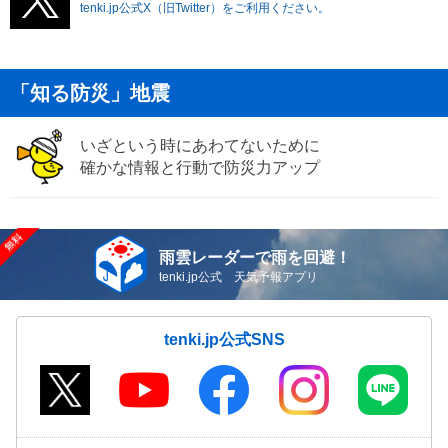
tenki.jp公式X（旧Twitter）をご利用ください。
「知る防災」地震
いざという時にあわてないために
確かな情報と行動で防災力アップ
雨雲レーダーで雨を回避！
tenki.jp公式 天気予報アプリ
tenki.jp公式SNS