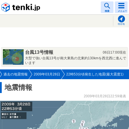
tenki.jp
検索
メニュー
現在地
台風13号情報
06日17:00現在
大型で強い台風13号が南大東島の北東約130kmを西北西に進んで
います
過去の地震情報
2009年03月28日
22時53分頃発生した地震(最大震度1)
地震情報
2009年03月28日22:59発表