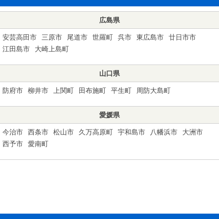
広島県
安芸高田市
三原市
尾道市
世羅町
呉市
東広島市
廿日市市
江田島市
大崎上島町
山口県
防府市
柳井市
上関町
田布施町
平生町
周防大島町
愛媛県
今治市
西条市
松山市
久万高原町
宇和島市
八幡浜市
大洲市
西予市
愛南町