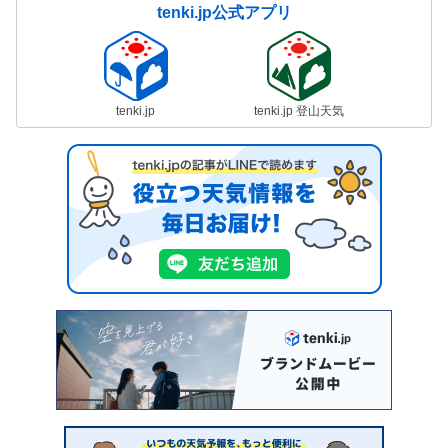
tenki.jp公式アプリ
tenki.jp
tenki.jp 登山天気