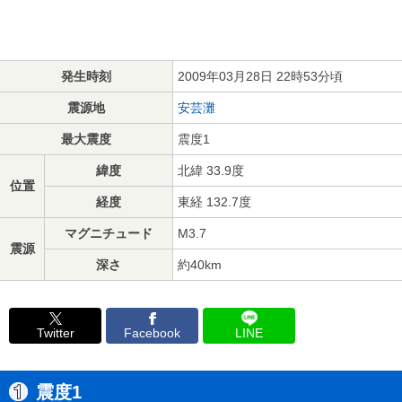
発生時刻
2009年03月28日 22時53分頃
震源地
安芸灘
最大震度
震度1
緯度
北緯 33.9度
位置
経度
東経 132.7度
マグニチュード
M3.7
震源
深さ
約40km
Twitter
Facebook
LINE
震度1