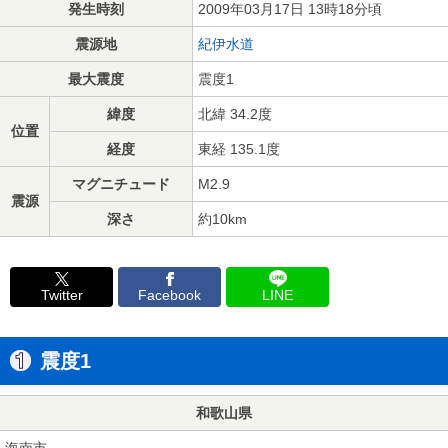
発生時刻
2009年03月17日 13時18分頃
震源地
紀伊水道
最大震度
震度1
緯度
北緯 34.2度
位置
経度
東経 135.1度
マグニチュード
M2.9
震源
深さ
約10km
Twitter
Facebook
LINE
震度1
和歌山県
海南市