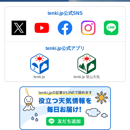
tenki.jp公式SNS
tenki.jp公式アプリ
tenki.jp
tenki.jp 登山天気