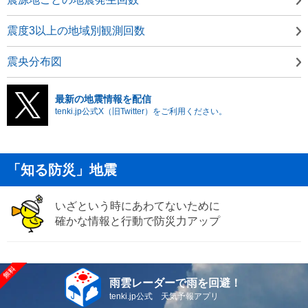
震度3以上の地域別観測回数
震央分布図
最新の地震情報を配信
tenki.jp公式X（旧Twitter）をご利用ください。
「知る防災」地震
いざという時にあわてないために
確かな情報と行動で防災力アップ
雨雲レーダーで雨を回避！
tenki.jp公式 天気予報アプリ