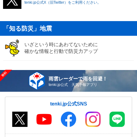
tenki.jp公式X（旧Twitter）をご利用ください。
「知る防災」地震
いざという時にあわてないために
確かな情報と行動で防災力アップ
雨雲レーダーで雨を回避！
tenki.jp公式 天気予報アプリ
tenki.jp公式SNS