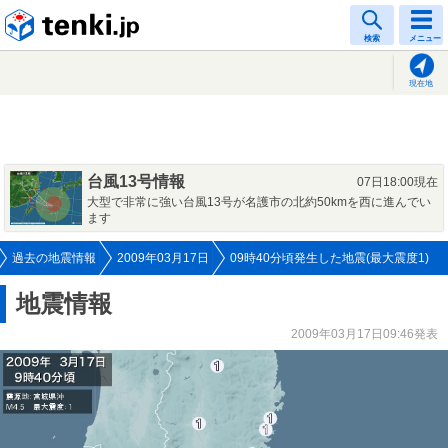
tenki.jp
検索
メニュー
現在地
台風13号情報
07日18:00現在
大型で非常に強い台風13号が名護市の北約50kmを西に進んでい
ます
過去の地震情報
2009年03月17日
09時40分頃発生した地震(最大震度1)
地震情報
2009年03月17日09:46発表