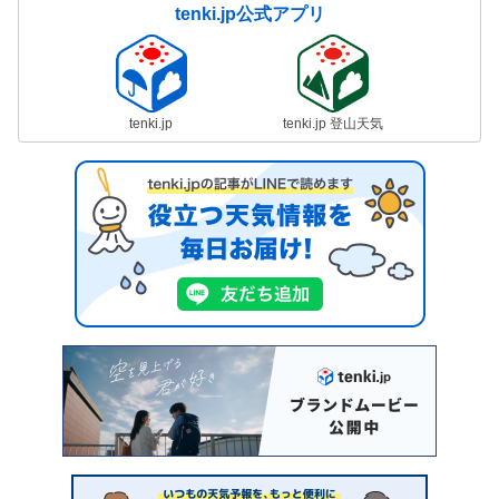
tenki.jp公式アプリ
tenki.jp
tenki.jp 登山天気