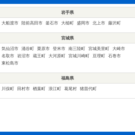
岩手県
大船渡市
陸前高田市
釜石市
大槌町
盛岡市
北上市
藤沢町
宮城県
気仙沼市
涌谷町
栗原市
登米市
南三陸町
宮城美里町
大崎市
名取市
岩沼市
蔵王町
大河原町
宮城川崎町
亘理町
石巻市
東松島市
福島県
川俣町
田村市
楢葉町
浪江町
葛尾村
猪苗代町