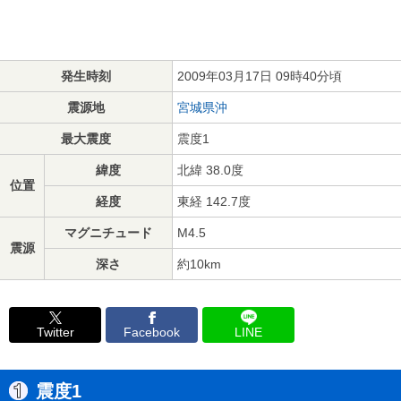
発生時刻
2009年03月17日 09時40分頃
震源地
宮城県沖
最大震度
震度1
緯度
北緯 38.0度
位置
経度
東経 142.7度
マグニチュード
M4.5
震源
深さ
約10km
Twitter
Facebook
LINE
震度1