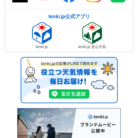
tenki.jp公式アプリ
tenki.jp
tenki.jp 登山天気