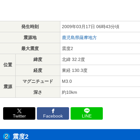
発生時刻
2009年03月17日 06時43分頃
震源地
鹿児島県薩摩地方
最大震度
震度2
緯度
北緯 32.2度
位置
経度
東経 130.3度
マグニチュード
M3.0
震源
深さ
約10km
Twitter
Facebook
LINE
震度2