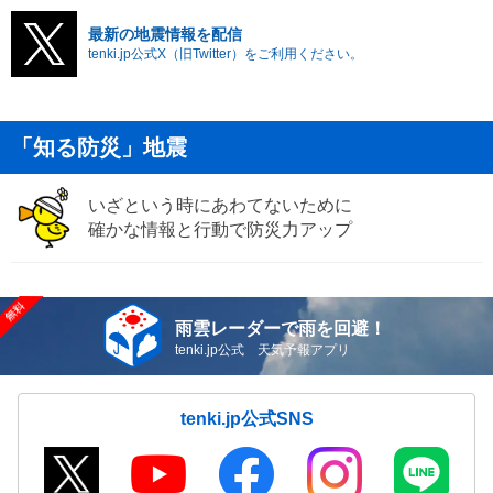
最新の地震情報を配信
tenki.jp公式X（旧Twitter）をご利用ください。
「知る防災」地震
いざという時にあわてないために
確かな情報と行動で防災力アップ
雨雲レーダーで雨を回避！
tenki.jp公式 天気予報アプリ
tenki.jp公式SNS