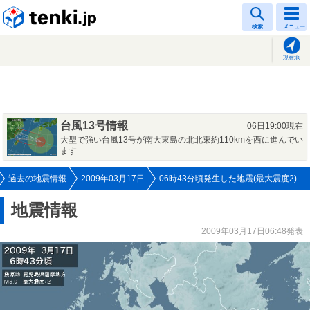
tenki.jp
検索
メニュー
現在地
台風13号情報
06日19:00現在
大型で強い台風13号が南大東島の北北東約110kmを西に進んでい
ます
過去の地震情報
2009年03月17日
06時43分頃発生した地震(最大震度2)
地震情報
2009年03月17日06:48発表