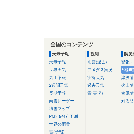
全国のコンテンツ
天気予報
観測
防災
天気予報
雨雲(過去)
警報・
世界天気
アメダス実況
地震
気圧予報
実況天気
津波情
2週間天気
過去天気
火山情
長期予報
雷(実況)
台風情
雨雲レーダー
知る防
積雪マップ
PM2.5分布予測
世界の雨雲
雷(予報)