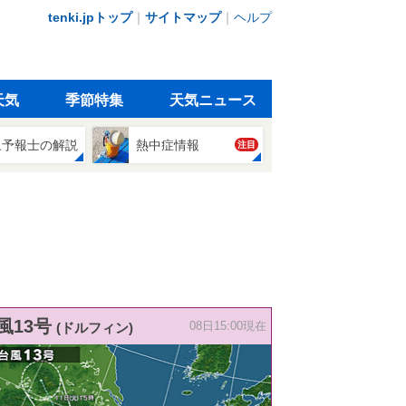
tenki.jpトップ
｜
サイトマップ
｜
ヘルプ
天気
季節特集
天気ニュース
象予報士の解説
熱中症情報
注目
風13号
(ドルフィン)
08日15:00現在