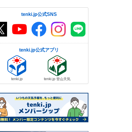
tenki.jp公式SNS
tenki.jp公式アプリ
tenki.jp
tenki.jp 登山天気