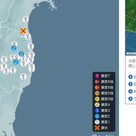
大型
西に