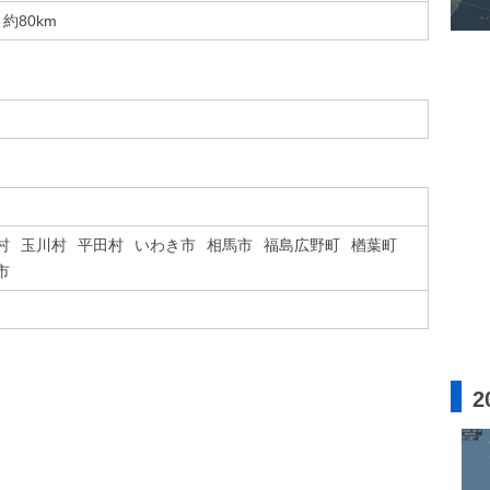
約80km
村
玉川村
平田村
いわき市
相馬市
福島広野町
楢葉町
市
2