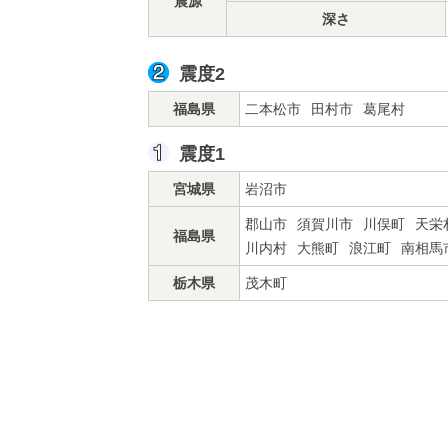
震源
深さ
震度2
福島県
二本松市
田村市
葛尾村
震度1
宮城県
岩沼市
郡山市
須賀川市
川俣町
天栄
福島県
川内村
大熊町
浪江町
南相馬
栃木県
茂木町