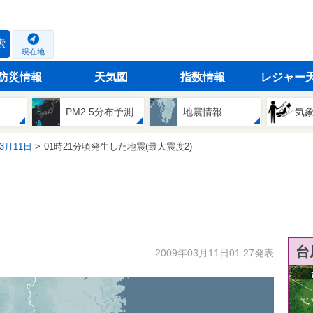
索
現在地
防災情報
天気図
指数情報
レジャー
PM2.5分布予測
地震情報
気
03月11日
01時21分頃発生した地震(最大震度2)
台
2009年03月11日01:27発表