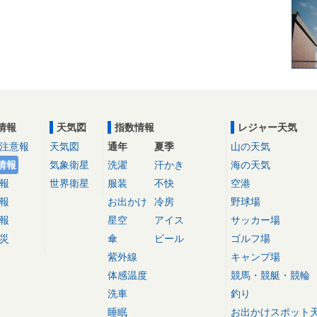
情報
天気図
指数情報
レジャー天気
注意報
天気図
通年
夏季
山の天気
情報
気象衛星
洗濯
汗かき
海の天気
報
世界衛星
服装
不快
空港
報
お出かけ
冷房
野球場
報
星空
アイス
サッカー場
災
傘
ビール
ゴルフ場
紫外線
キャンプ場
体感温度
競馬・競艇・競輪
洗車
釣り
睡眠
お出かけスポット