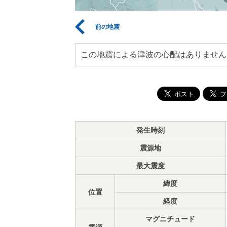
前の地震
この地震による津波の心配はありません
発生時刻
震源地
最大震度
緯度
位置
経度
マグニチュード