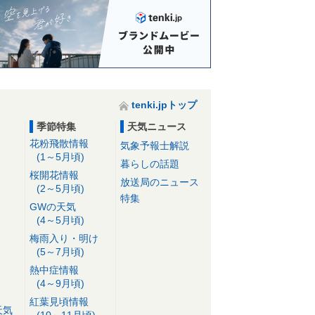
tenki.jpトップ
季節特集
天気ニュース
花粉飛散情報
気象予報士解説
(1～5月頃)
暮らしの話題
桜開花情報
放送局のニュース
(2～5月頃)
特集
GWの天気
(4～5月頃)
梅雨入り・明け
(5～7月頃)
熱中症情報
(4～9月頃)
紅葉見頃情報
天気
(10～11月頃)