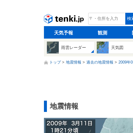
tenki.jp
検
天気予報
観測
雨雲レーダー
天気図
トップ
地震情報
過去の地震情報
2009年
地震情報