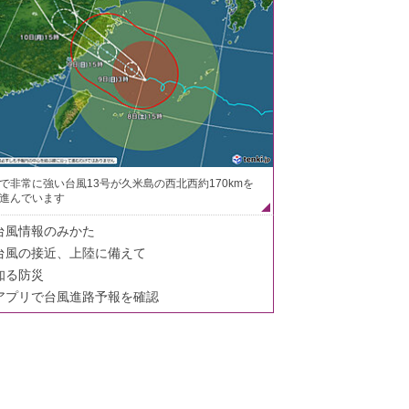
で非常に強い台風13号が久米島の西北西約170kmを
進んでいます
台風情報のみかた
台風の接近、上陸に備えて
知る防災
アプリで台風進路予報を確認