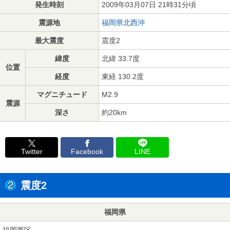
発生時刻
2009年03月07日 21時31分頃
震源地
福岡県北西沖
最大震度
震度2
緯度
北緯 33.7度
位置
経度
東経 130.2度
マグニチュード
M2.9
震源
深さ
約20km
Twitter
Facebook
LINE
震度2
福岡県
福岡西区